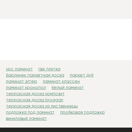
spc ламинат
пвх плитка
барлинек паркетная доска
паркет дуб
ламинат эггер
ламинат классен
ламинат кронопол
белый ламинат
террасная доска композит
террасная доска bruggan
террасная доска из лиственницы
подложка под ламинат
пробковая подложка
виниловый ламинат