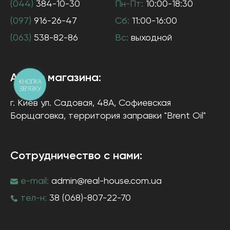
(044)
384-10-30
Пн-Пт:
10:00-18:30
(097)
916-26-47
Сб:
11:00-16:00
(063)
538-82-86
Вс:
выходной
Адрес магазина:
КНОПКА
ЗВ'ЯЗКУ
г. Киев
ул. Садовая, 48А, Софиевская
Борщаговка
, территория заправки "Brent Oil"
Сотрудничество с нами:
e-mail:
admin@real-house.com.ua
тел-н:
38 (068)-807-22-70