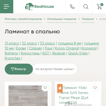
0
Магазин стройматериалов
Напольные покрытия
Ламинат
в сп
Ламинат в спальню
31 класс
|
32 класс
|
33 класс
|
толщина 8 мм
|
толщина
10 мм
|
Egger
|
Classen
|
Faus
|
Krono Original
|
Kronopol
|
Balterio
|
Коростень
|
AGT
|
Alsapan
|
Quick-Step
|
Kronotex
|
Фильтр
по возрастанию цены