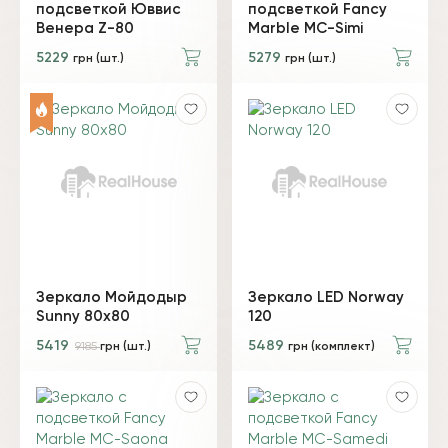
подсветкой Юввис
подсветкой Fancy
Венера Z-80
Marble MC-Simi
5229
5279
грн (шт.)
грн (шт.)
Зеркало Мойдодыр
Зеркало LED Norway
Sunny 80x80
120
5419
5489
9185
грн (шт.)
грн (комплект)