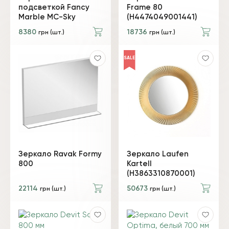
подсветкой Fancy
Frame 80
Marble MC-Sky
(H4474049001441)
8380
18736
грн (шт.)
грн (шт.)
SALE
Зеркало Ravak Formy
Зеркало Laufen
800
Kartell
(H3863310870001)
22114
50673
грн (шт.)
грн (шт.)