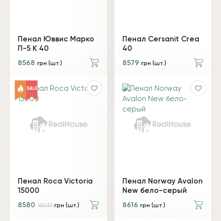
Пенал Юввис Марко
Пенал Cersanit Crea
П-5 К 40
40
8568
8579
грн (шт.)
грн (шт.)
SALE
Пенал Roca Victoria
Пенал Norway Avalon
15000
New бело-серый
8580
8616
15037
грн (шт.)
грн (шт.)