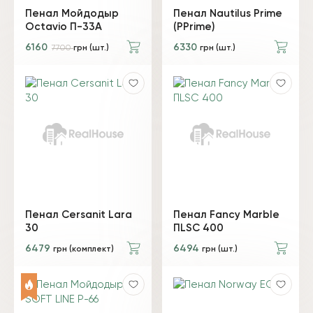
Пенал Мойдодыр
Пенал Nautilus Prime
Octavio П-33А
(PPrime)
6160
6330
7700
грн (шт.)
грн (шт.)
Пенал Cersanit Lara
Пенал Fancy Marble
30
ПLSC 400
6479
6494
грн (комплект)
грн (шт.)