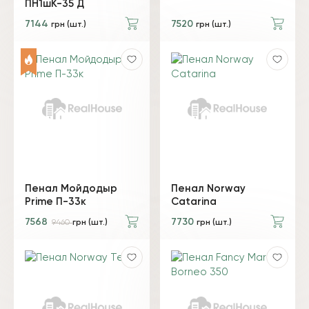
ПН1шК-35 Д
7144
7520
грн (шт.)
грн (шт.)
Пенал Мойдодыр
Пенал Norway
Prime П-33к
Catarina
7568
7730
9460
грн (шт.)
грн (шт.)