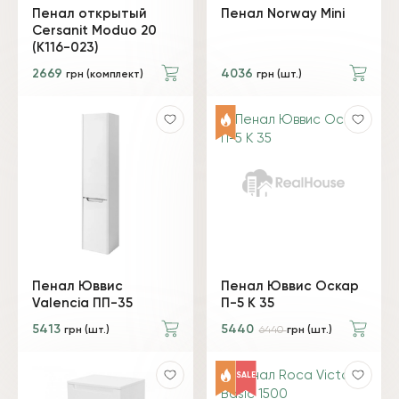
Пенал открытый
Пенал Norway Mini
Cersanit Moduo 20
(K116-023)
2669
4036
грн (комплект)
грн (шт.)
Пенал Юввис
Пенал Юввис Оскар
Valencia ПП-35
П-5 К 35
5413
5440
грн (шт.)
6440
грн (шт.)
SALE