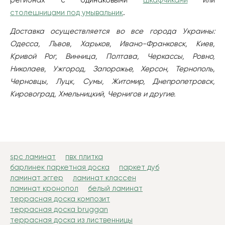
регионах с одинаковыми
шкафчиками
или
столешницами под умывальник
.
Доставка осуществляется во все города Украины:
Одесса, Львов, Харьков, Ивано-Франковск, Киев,
Кривой Рог, Винница, Полтава, Черкассы, Ровно,
Николаев, Ужгород, Запорожье, Херсон, Тернополь,
Черновцы, Луцк, Сумы, Житомир, Днепропетровск,
Кировоград, Хмельницкий, Чернигов и другие.
spc ламинат
пвх плитка
барлинек паркетная доска
паркет дуб
ламинат эггер
ламинат классен
ламинат кронопол
белый ламинат
террасная доска композит
террасная доска bruggan
террасная доска из лиственницы