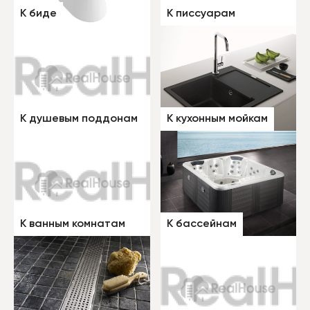
К биде
К писсуарам
К душевым поддонам
К кухонным мойкам
К ванным комнатам
К бассейнам