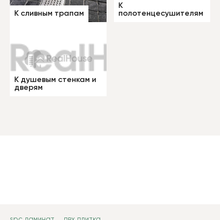
К
К сливным трапам
полотенцесушителям
К душевым стенкам и
дверям
spc ламинат
пвх плитка