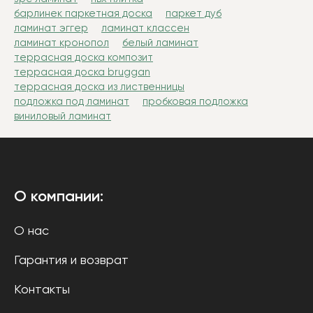
барлинек паркетная доска
паркет дуб
ламинат эггер
ламинат классен
ламинат кронопол
белый ламинат
террасная доска композит
террасная доска bruggan
террасная доска из лиственницы
подложка под ламинат
пробковая подложка
виниловый ламинат
О компании:
О нас
Гарантия и возврат
Контакты