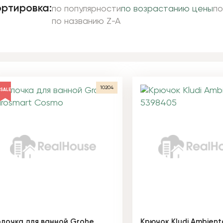
ртировка:
по популярности
по возрастанию цены
по
по названию Z-A
10204
SALE
лочка для ванной Grohe
Крючок Kludi Ambient