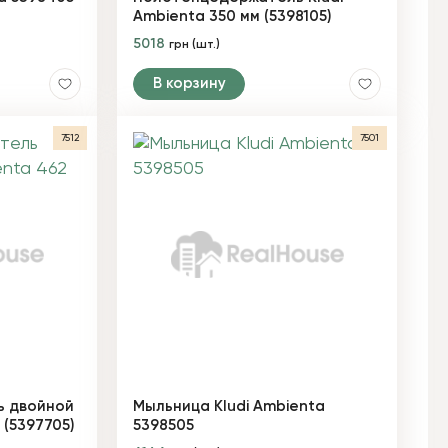
Ambienta 350 мм (5398105)
5018
грн (шт.)
В корзину
7512
7501
 двойной
Мыльница Kludi Ambienta
 (5397705)
5398505