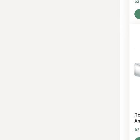
5
По
Am
67