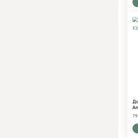
До
Am
7