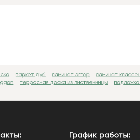
оска
паркет дуб
ламинат эггер
ламинат классе
uggan
террасная доска из лиственницы
подложка
акты:
График работы: