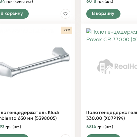
284
6018
грн (комплект)
грн (шт.)
В корзину
В корзину
7509
лотенцедержатель Kludi
Полотенцедержатель
bienta 650 мм (5398005)
330.00 (X07P194)
93
6814
грн (шт.)
грн (шт.)