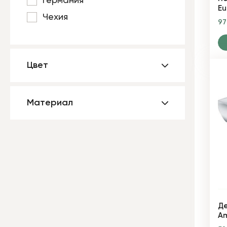
Германия
Eu
Чехия
9
Цвет
Материал
Де
Am