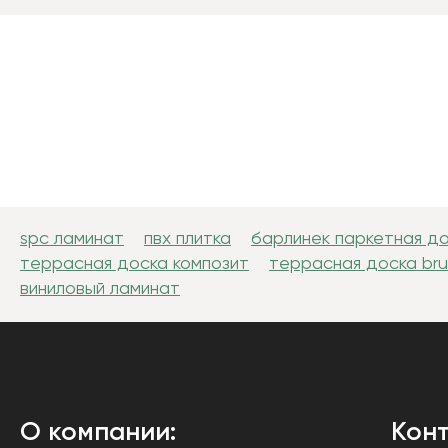
spc ламинат
пвх плитка
барлинек паркетная д
террасная доска композит
террасная доска br
виниловый ламинат
О компании:
Конт