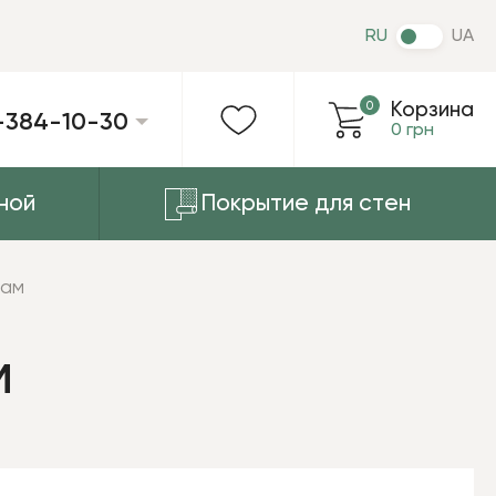
RU
UA
0
Корзина
-384-10-30
0 грн
ной
Покрытие для стен
там
м