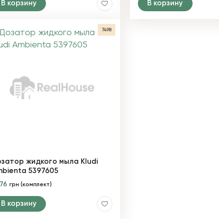
В корзину
В корзину
7498
затор жидкого мыла Kludi
bienta 5397605
976
грн (комплект)
В корзину