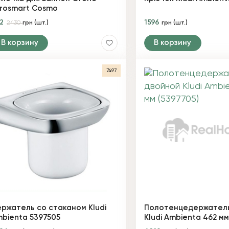
rosmart Cosmo
72
1596
2430
грн (шт.)
грн (шт.)
В корзину
В корзину
7497
ржатель со стаканом Kludi
Полотенцедержатель
bienta 5397505
Kludi Ambienta 462 мм