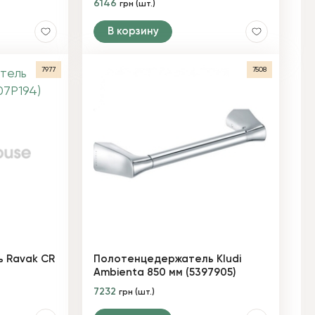
6146
грн (шт.)
В корзину
7977
7508
 Ravak CR
Полотенцедержатель Kludi
Ambienta 850 мм (5397905)
7232
грн (шт.)