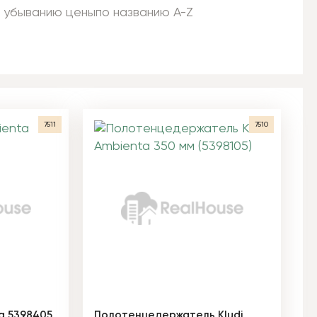
 убыванию цены
по названию A-Z
7511
7510
a 5398405
Полотенцедержатель Kludi