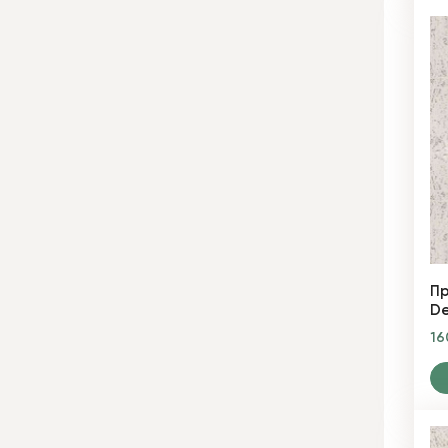
Пр
De
1