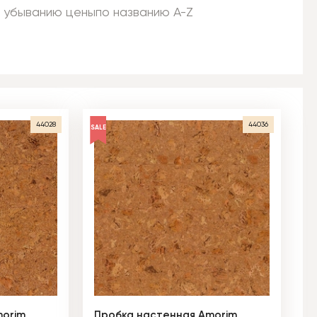
 убыванию цены
по названию A-Z
44028
44036
SALE
morim
Пробка настенная Amorim