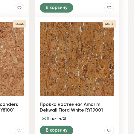
В корзину
55244
44014
canders
Пробка настенная Amorim
RY81001
Dekwall Fiord White RY19001
1568
грн (м/2)
В корзину