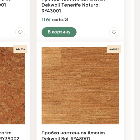
001
Dekwall Tenerife Natural
RY43001
1196
грн (м/2)
В корзину
44033
44008
morim
Пробка настенная Amorim
 RY39002
Dekwall Bali RY48001