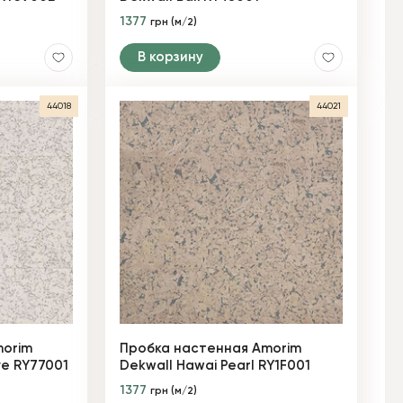
1377
грн (м/2)
В корзину
44018
44021
morim
Пробка настенная Amorim
ve RY77001
Dekwall Hawai Pearl RY1F001
1377
грн (м/2)