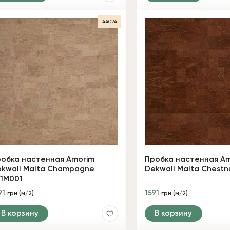
44024
обка настенная Amorim
Пробка настенная A
kwall Malta Champagne
Dekwall Malta Chestn
1M001
91
1591
грн (м/2)
грн (м/2)
В корзину
В корзину