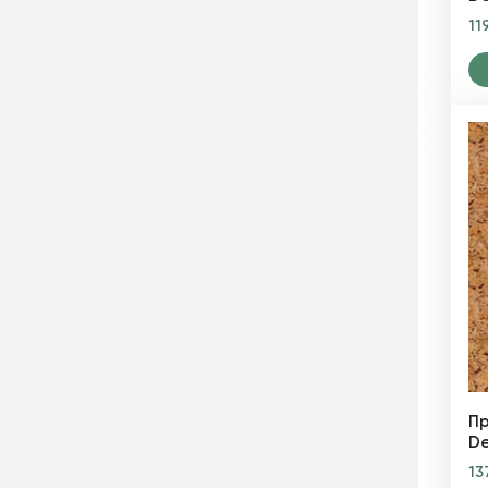
11
Пр
De
13