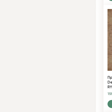
Пр
De
RY
15