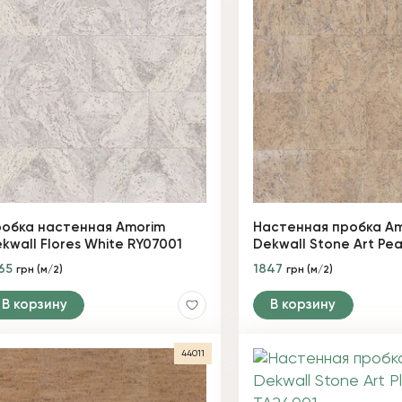
обка настенная Amorim
Настенная пробка A
kwall Flores White RY07001
Dekwall Stone Art Pea
65
1847
грн (м/2)
грн (м/2)
В корзину
В корзину
44011