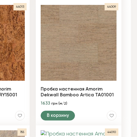
44013
44009
morim
Пробка настенная Amorim
 RY15001
Dekwall Bamboo Artica TA01001
1633
грн (м/2)
В корзину
755
44010