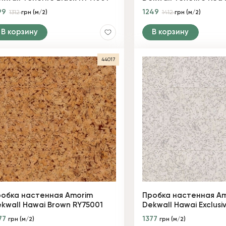
99
1249
1312
грн (м/2)
1412
грн (м/2)
В корзину
В корзину
44017
обка настенная Amorim
Пробка настенная A
kwall Hawai Brown RY75001
Dekwall Hawai Exclusi
77
1377
грн (м/2)
грн (м/2)