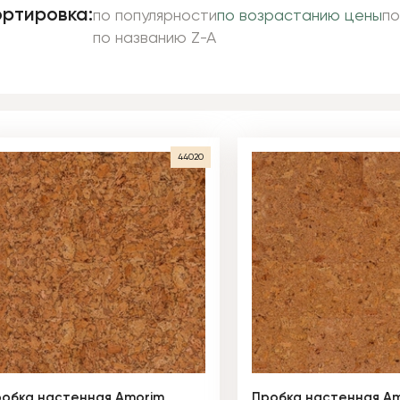
ртировка:
по популярности
по возрастанию цены
по
по названию Z-A
44020
обка настенная Amorim
Пробка настенная A