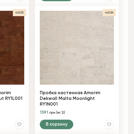
44025
44026
morim
Пробка настенная Amorim
ut RY1L001
Dekwall Malta Moonlight
RY1N001
1591
грн (м/2)
В корзину