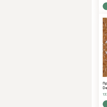
Пр
De
13