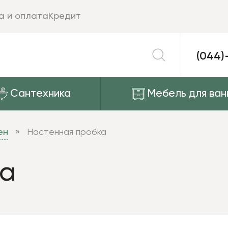
а и оплата
Кредит
(044)
Сантехника
Мебель для ван
ен
Настенная пробка
ка