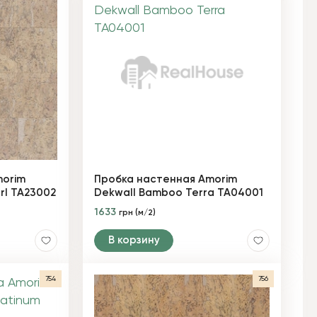
morim
Пробка настенная Amorim
rl TA23002
Dekwall Bamboo Terra TA04001
1633
грн (м/2)
В корзину
754
756