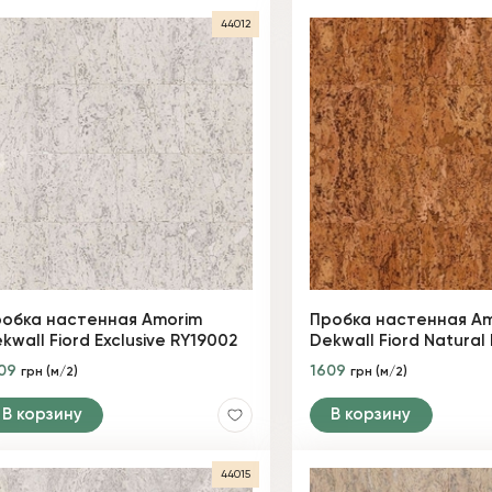
44012
обка настенная Amorim
Пробка настенная A
kwall Fiord Exclusive RY19002
Dekwall Fiord Natural
609
1609
грн (м/2)
грн (м/2)
В корзину
В корзину
44015