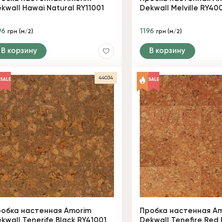
kwall Hawai Natural RY11001
Dekwall Melville RY40
96
1196
грн (м/2)
грн (м/2)
В корзину
В корзину
44034
SALE
SALE
обка настенная Amorim
Пробка настенная A
kwall Tenerife Black RY41001
Dekwall Tenefire Red