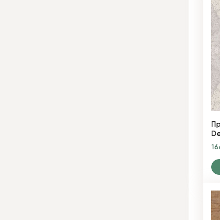
Пр
De
16