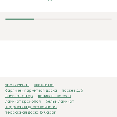
spc ламинат
пвх плитка
барлинек паркетная доска
паркет дуб
ламинат эггер
ламинат классен
ламинат кронопол
белый ламинат
террасная доска композит
террасная доска bruggan