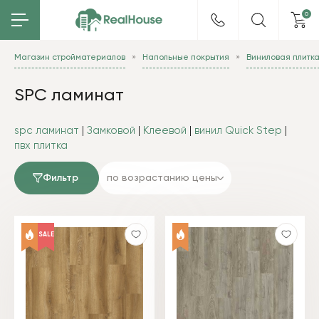
0
Магазин стройматериалов
Напольные покрытия
Виниловая плитк
SPC ламинат
spc ламинат
|
Замковой
|
Клеевой
|
винил Quick Step
|
пвх плитка
Фильтр
по возрастанию цены
SALE