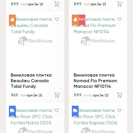
899
899
1061
грн (м/2)
1061
грн (м/2)
SALE
Виниловая плитка
Виниловая плитка
Beaulieu Canada
Nomad Flo Premium
Tidal Fundy
Manacor NF10114
969
999
1139
грн (м/2)
2440
грн (м/2)