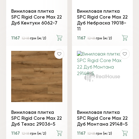
Виниловая плитка
Виниловая плитка
SPC Rigid Core Max 22
SPC Rigid Core Max 22
Дуб Кентуки 6062-7
Дуб Небраска 19018-
11
1167
1167
1248
грн (м/2)
1248
грн (м/2)
Виниловая плитка
Виниловая плитка
SPC Rigid Core Max 22
SPC Rigid Core Max 22
Дуб Техас 29036-5
Дуб Монтана 29148-5
1167
1167
1248
грн (м/2)
1248
грн (м/2)