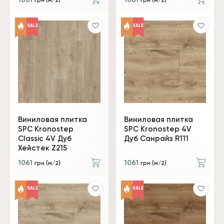
1061
1061
грн (м/2)
грн (м/2)
SALE
SALE
Виниловая плитка
Виниловая плитка
SPC Kronostep
SPC Kronostep 4V
Classic 4V Дуб
Дуб Санрайз R111
Хейстек Z215
1061
1061
грн (м/2)
грн (м/2)
SALE
SALE