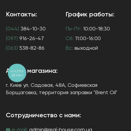
Контакты:
График работы:
(044)
384-10-30
Пн-Пт:
10:00-18:30
(097)
916-26-47
Сб:
11:00-16:00
(063)
538-82-86
Вс:
выходной
Адрес магазина:
КНОПКА
ЗВ'ЯЗКУ
г. Киев
ул. Садовая, 48А, Софиевская
Борщаговка
, территория заправки "Brent Oil"
Сотрудничество с нами:
e-mail:
admin@real-house.com.ua