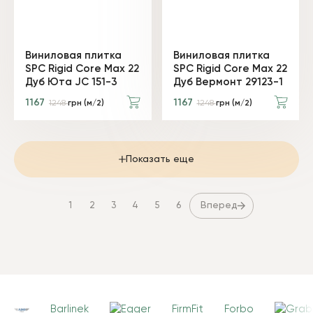
Виниловая плитка
Виниловая плитка
SPC Rigid Core Max 22
SPC Rigid Core Max 22
Дуб Юта JC 151-3
Дуб Вермонт 29123-1
1167
1167
1248
грн (м/2)
1248
грн (м/2)
Показать еще
Вперед
1
2
3
4
5
6
Barlinek
FirmFit
Forbo