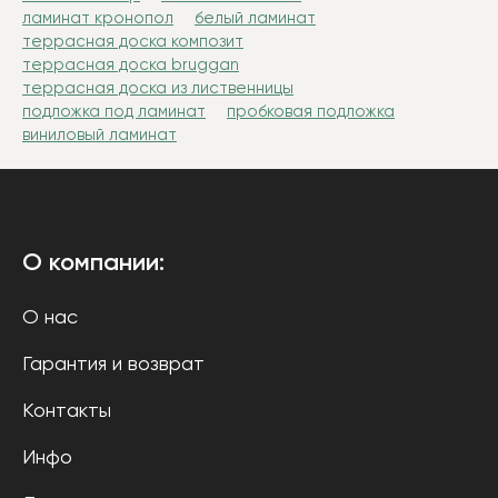
ламинат кронопол
белый ламинат
террасная доска композит
террасная доска bruggan
террасная доска из лиственницы
подложка под ламинат
пробковая подложка
виниловый ламинат
О компании:
О нас
Гарантия и возврат
Контакты
Инфо