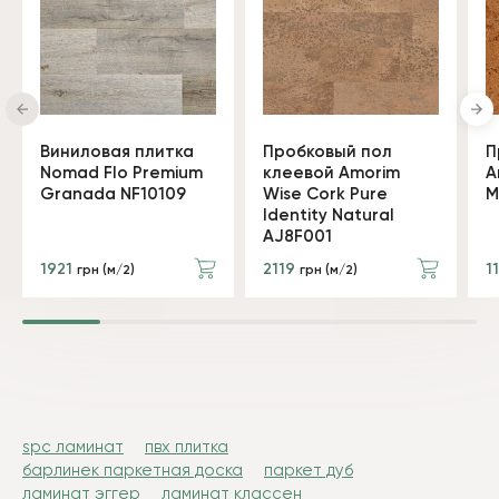
Виниловая плитка
Пробковый пол
П
Nomad Flo Premium
клеевой Amorim
A
Granada NF10109
Wise Cork Pure
M
Identity Natural
AJ8F001
1921
2119
1
грн (м/2)
грн (м/2)
spc ламинат
пвх плитка
барлинек паркетная доска
паркет дуб
ламинат эггер
ламинат классен