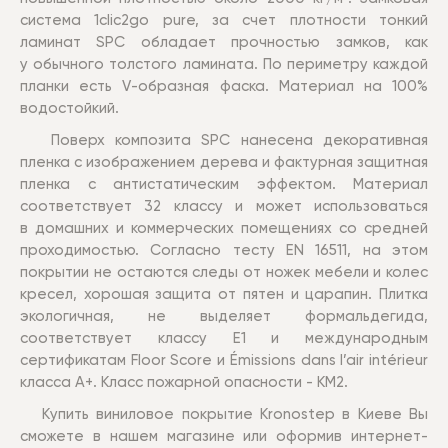
система 1clic2go pure, за счет плотности тонкий
ламинат SPC обладает прочностью замков, как
у обычного толстого ламината. По периметру каждой
планки есть V-образная фаска. Материал на 100%
водостойкий.
Поверх композита SPC нанесена декоративная
пленка с изображением дерева и фактурная защитная
пленка с антистатическим эффектом. Материал
соответствует 32 классу и может использоваться
в домашних и коммерческих помещениях со средней
проходимостью. Согласно тесту EN 16511, на этом
покрытии не остаются следы от ножек мебели и колес
кресел, хорошая защита от пятен и царапин. Плитка
экологичная, не выделяет формальдегида,
соответствует классу E1 и международным
сертификатам Floor Score и Émissions dans l’air intérieur
класса A+. Класс пожарной опасности - КМ2.
Купить виниловое покрытие Kronostep
в Киеве Вы
сможете в нашем магазине или оформив интернет-