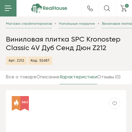
0
Магазин стройматериалов
Напольные покрытия
Виниловая плитк
Виниловая плитка SPC Kronostep
Classic 4V Дуб Сенд Дюн Z212
Арт.:
Z212
Код.:
52687
Все о товаре
Описание
Характеристики
Отзывы (0)
SALE