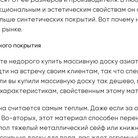
ят от ее размеров и производителя. В люб
кциональным и эстетическим свойствам он 
льше синтетических покрытий. Вот почему
 рынке.
ного покрытия
те недорого купить массивную доску азиа
ти на встречу своим клиентам, так что с
и вы купили массивную доску так дешево, м
характеристикам, свойственным этому мат
а считается самым теплым. Даже если за о
. Во-вторых, этот материал способен перен
 пол тяжелый металлический сейф или книж