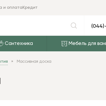
а и оплата
Кредит
(044)
Сантехника
Мебель для ван
ытия
Массивная доска
а