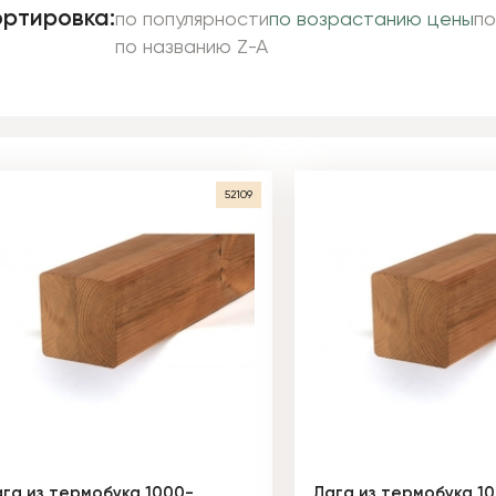
ртировка:
по популярности
по возрастанию цены
по
по названию Z-A
52109
га из термобука 1000-
Лага из термобука 1