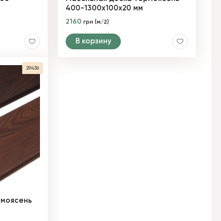
400-1300х100х20 мм
2160
грн (м/2)
В корзину
29436
рмоясень