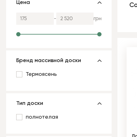
Цена
Со
-
грн
Бренд массивной доски
Термоясень
Тип доски
полнотелая
Ла