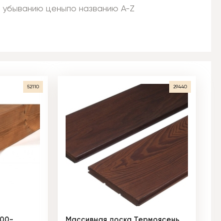
 убыванию цены
по названию A-Z
52110
29440
000-
Массивная доска Термоясень