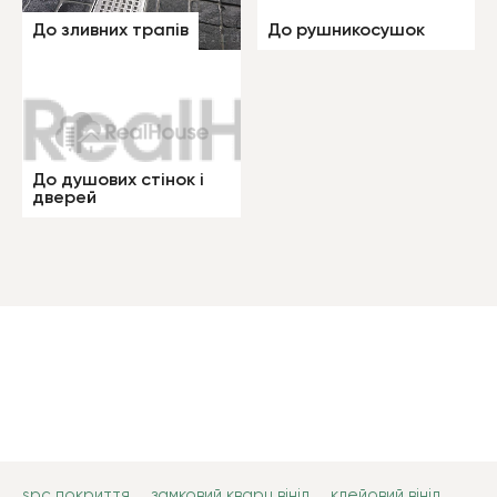
До зливних трапів
До рушникосушок
До душових стінок і
дверей
spc покриття
замковий кварц вініл
клейовий вініл