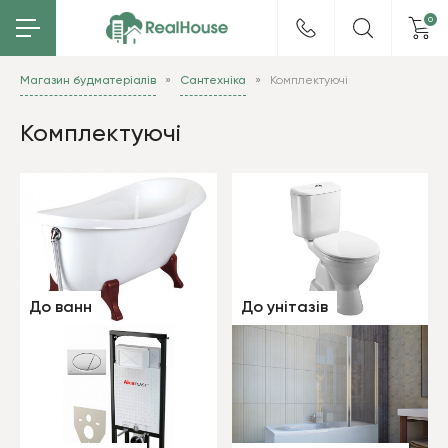
0
Магазин будматеріалів
Сантехніка
Комплектуючі
Комплектуючі
До ванн
До унітазів