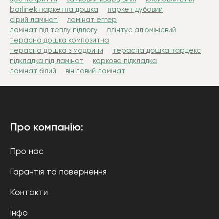
barlinek паркетна дошка
паркет дубовий
сірий ламінат
ламінат еггер
ламінат під теплу підлогу
плінтус алюмінієвий
терасна дошка композитна
терасна дошка з модрини
терасна дошка тардекс
підкладка під ламінат
коркова підкладка
ламінат білий
вініловий ламінат
Про компанію:
Про нас
Гарантія та повернення
Контакти
Інфо