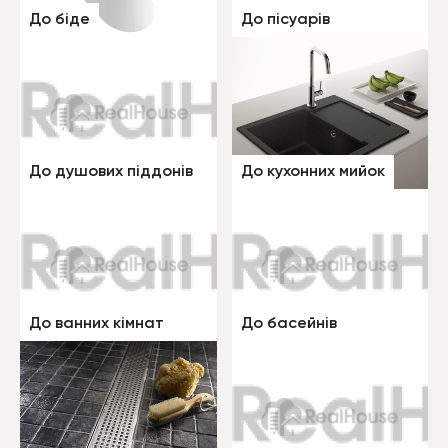
До біде
До пісуарів
До душових піддонів
До кухонних мийок
До ванних кімнат
До басейнів