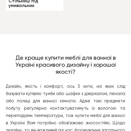
Стільниці під
умивальник
Де краще купити меблі для ванної в
Україні красивого дизайну і хорошої
якості?
Дизайн, якість і комфорт, ось 3 кити, на яких слід
базувати купівлю тумби або шафки з дзеркалом, пенала
або полиці для ванної кімнати. Адже такі предмети
побуту регулярно контактуватимуть із вологою та
перепадами температури, тож купити меблі для ванної
в Україні Вам потрібно обов'язково зносостійкі. Щодо
дизайну, то він важливий під час формування загального