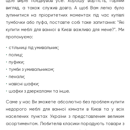
щоб виріб поєднував усе: хорошу вартість, гарний
вигляд, а також служив довго. А щоб Вам легко було
зупинитися на пріоритетних моментах під час купівлі
тумбочки або пуфа, поставте собі таке запитання: "Які
купити меблі для ванної в Києві важливо для мене?". Ми
пропонуємо:
стільниці під умивальник;
полиці;
пуфики;
тумби з умивальником;
пенали;
навісні шафки;
шафки з дзеркалами та інше.
Саме у нас Ви зможете абсолютно без проблем купити
недорого меблі для ванної кімнати в Києві та у всіх
населених пунктах України з представленим великим
асортиментом. Любителів класики порадують товари з