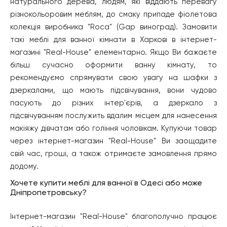
натурального дерева, людям, які віддають перевагу
різнокольоровим меблям, до смаку припаде фіолетова
колекція виробника "Roca" (Gap виноград). Замовити
такі меблі для ванної кімнати в Харкові в інтернет-
магазині "Real-House" елементарно. Якщо Ви бажаєте
більш сучасно оформити ванну кімнату, то
рекомендуємо спрямувати свою увагу на шафки з
дзеркалами, що мають підсвічування, вони чудово
пасують до різних інтер'єрів, а дзеркало з
підсвічуванням послужить вдалим місцем для нанесення
макіяжу дівчатам або гоління чоловікам. Купуючи товар
через інтернет-магазин "Real-House" Ви заощадите
свій час, гроші, а також отримаєте замовлення прямо
додому.
Хочете купити меблі для ванної в Одесі або може
Дніпропетровську?
Інтернет-магазин "Real-House" благополучно працює