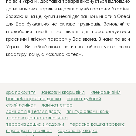
по всій Україні, доставка товарів виконується відповідно
до визначених термінів відомих служб доставки України.
Зважаючи на це, купити меблі для ванної кімнати в Одесі
для Вас буквально не складе труднощів. Замовляйте
вподобаний виріб і за лічені дні насолоджуйтеся
красивим і якісним товаром у Вас вдома. З нами по всій
Україні Ви обов'язково затишно облаштуєте свою
квартиру, дачу, а можливо котедж.
spc покриття
замковий кварц вініл
клейовий вініл
barlinek паркетна дошка
паркет дубовий
сірий ламінат
ламінат еггер
ламінат під теплу підлогу
плінтус алюмінієвий
терасна дошка композитна
терасна дошка з модрини
терасна дошка тардекс
підкладка під ламінат
коркова підкладка