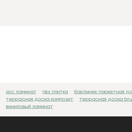
spc ламинат
пвх плитка
барлинек паркетная д
террасная доска композит
террасная доска br
виниловый ламинат