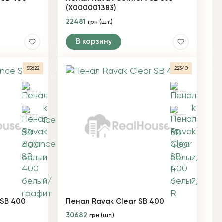
(X000001383)
22481
грн (шт.)
В корзину
55622
22340
 SB 400
Пенал Ravak Clear SB 400
30682
грн (шт.)