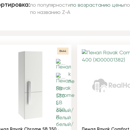
ртировка:
по популярности
по возрастанию цены
по
по названию Z-A
8444
нал Ravak Chrome SB 350
Пенал Ravak Comfort