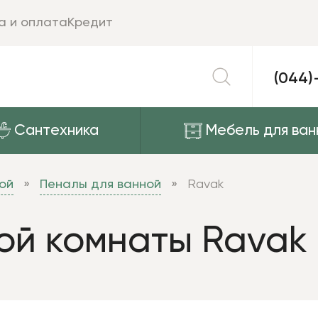
а и оплата
Кредит
(044)
Сантехника
Мебель для ван
ой
Пеналы для ванной
Ravak
ой комнаты Ravak