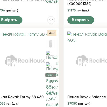
(X000001382)
706
21175
грн (шт.)
грн (шт.)
Выбрать
В корзину
55617
Все
нал Ravak Formy SB 460
Пенал Ravak Balance
052
27050
грн (шт.)
грн (шт.)