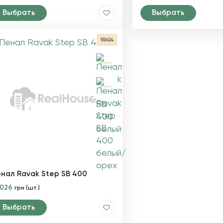
Выбрать
Выбрать
55624
нал Ravak Step SB 400
8026
грн (шт.)
Выбрать