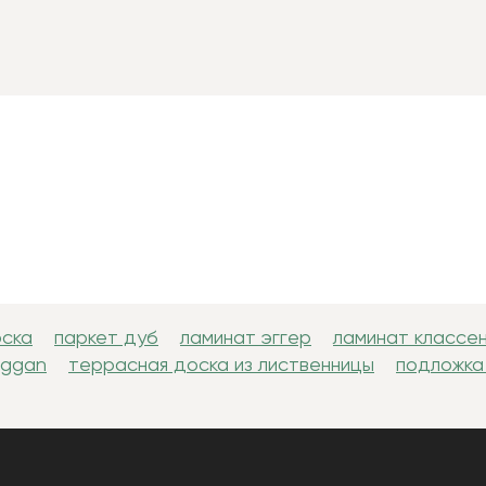
оска
паркет дуб
ламинат эггер
ламинат классе
uggan
террасная доска из лиственницы
подложка