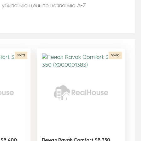
 убыванию цены
по названию A-Z
55621
55620
 SB 400
Пенал Ravak Comfort SB 350