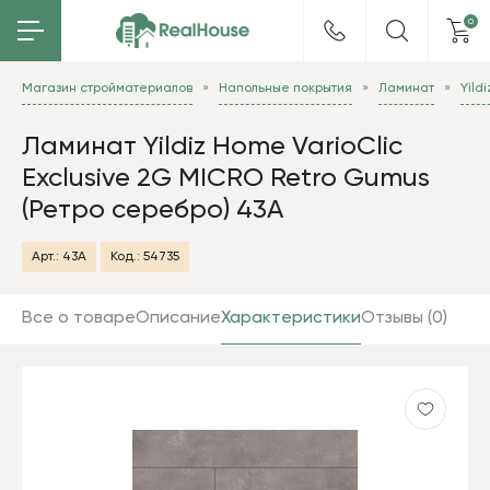
0
Магазин стройматериалов
Напольные покрытия
Ламинат
Yild
Ламинат Yildiz Home VarioClic
Exclusive 2G MICRO Retro Gumus
(Ретро серебро) 43А
Арт.:
43А
Код.:
54735
Все о товаре
Описание
Характеристики
Отзывы (0)