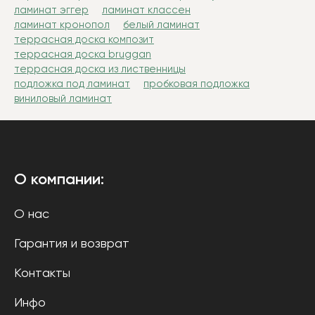
ламинат эггер
ламинат классен
ламинат кронопол
белый ламинат
террасная доска композит
террасная доска bruggan
террасная доска из лиственницы
подложка под ламинат
пробковая подложка
виниловый ламинат
О компании:
О нас
Гарантия и возврат
Контакты
Инфо