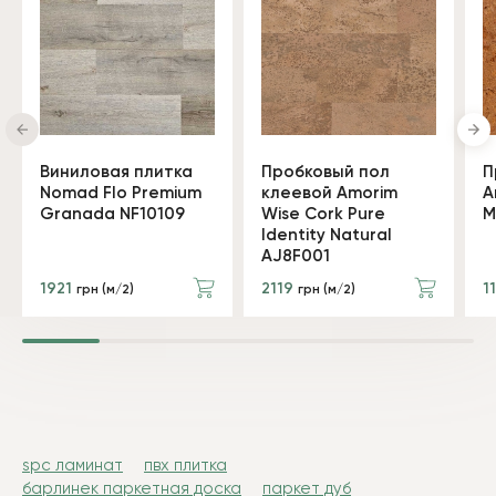
Виниловая плитка
Пробковый пол
П
Nomad Flo Premium
клеевой Amorim
A
Granada NF10109
Wise Cork Pure
M
Identity Natural
AJ8F001
1921
2119
1
грн (м/2)
грн (м/2)
spc ламинат
пвх плитка
барлинек паркетная доска
паркет дуб