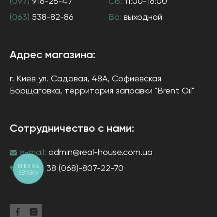
(097)
916-26-47
Сб:
11:00-16:00
(063)
538-82-86
Вс:
выходной
Адрес магазина:
г. Киев
ул. Садовая, 48А, Софиевская
Борщаговка
, территория заправки "Brent Oil"
Сотрудничество с нами:
e-mail:
admin@real-house.com.ua
КНОПКА
тел-н:
38 (068)-807-22-70
ЗВ'ЯЗКУ