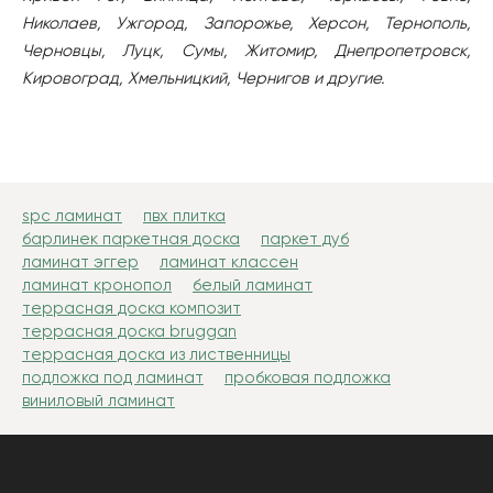
Николаев, Ужгород, Запорожье, Херсон, Тернополь,
Черновцы, Луцк, Сумы, Житомир, Днепропетровск,
Кировоград, Хмельницкий, Чернигов и другие.
spc ламинат
пвх плитка
барлинек паркетная доска
паркет дуб
ламинат эггер
ламинат классен
ламинат кронопол
белый ламинат
террасная доска композит
террасная доска bruggan
террасная доска из лиственницы
подложка под ламинат
пробковая подложка
виниловый ламинат