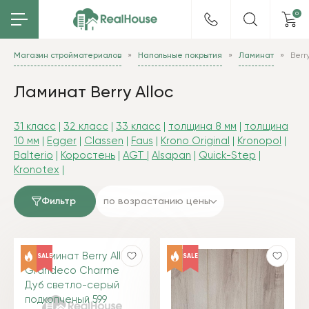
0
Магазин стройматериалов
Напольные покрытия
Ламинат
Berry
Ламинат Berry Alloc
31 класс
|
32 класс
|
33 класс
|
толщина 8 мм
|
толщина
10 мм
|
Egger
|
Classen
|
Faus
|
Krono Original
|
Kronopol
|
Balterio
|
Коростень
|
AGT
|
Alsapan
|
Quick-Step
|
Kronotex
|
Фильтр
по возрастанию цены
SALE
SALE