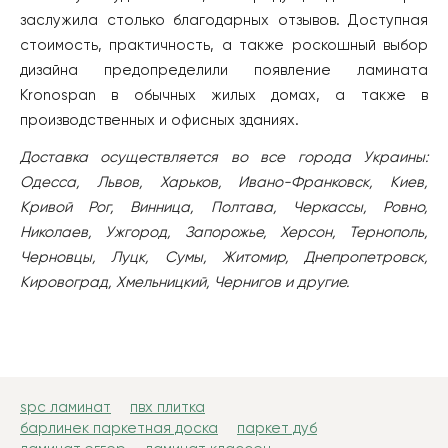
заслужила столько благодарных отзывов. Доступная
стоимость, практичность, а также роскошный выбор
дизайна предопределили появление ламината
Kronospan в обычных жилых домах, а также в
производственных и офисных зданиях.
Доставка осуществляется во все города Украины:
Одесса, Львов, Харьков, Ивано-Франковск, Киев,
Кривой Рог, Винница, Полтава, Черкассы, Ровно,
Николаев, Ужгород, Запорожье, Херсон, Тернополь,
Черновцы, Луцк, Сумы, Житомир, Днепропетровск,
Кировоград, Хмельницкий, Чернигов и другие.
spc ламинат
пвх плитка
барлинек паркетная доска
паркет дуб