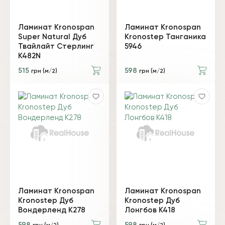
Ламинат Kronospan
Ламинат Kronospan
Super Natural Дуб
Kronostep Танганика
Твайлайт Стерлинг
5946
K482N
515
598
грн (м/2)
грн (м/2)
Ламинат Kronospan
Ламинат Kronospan
Kronostep Дуб
Kronostep Дуб
Вондерленд К278
Лонгбов К418
598
598