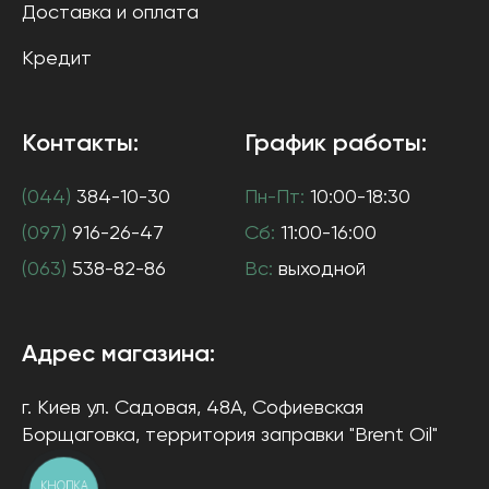
Доставка и оплата
Кредит
Контакты:
График работы:
(044)
384-10-30
Пн-Пт:
10:00-18:30
(097)
916-26-47
Сб:
11:00-16:00
(063)
538-82-86
Вс:
выходной
Адрес магазина:
г. Киев
ул. Садовая, 48А, Софиевская
Борщаговка
, территория заправки "Brent Oil"
КНОПКА