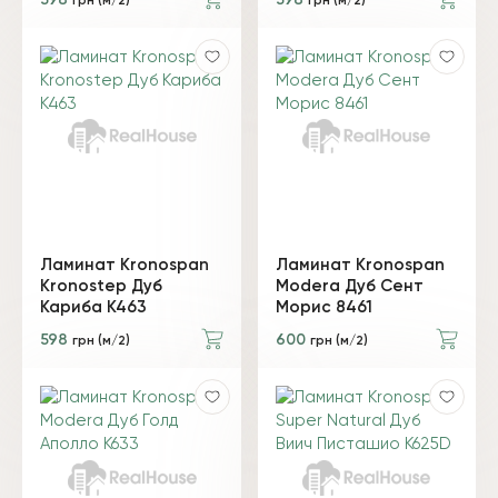
грн (м/2)
грн (м/2)
Ламинат Kronospan
Ламинат Kronospan
Kronostep Дуб
Modera Дуб Сент
Кариба К463
Морис 8461
598
600
грн (м/2)
грн (м/2)