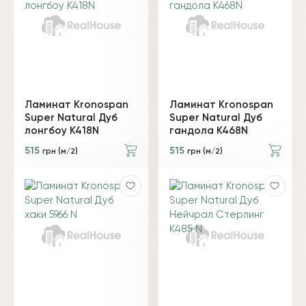
Ламинат Kronospan
Ламинат Kronospan
Super Natural Дуб
Super Natural Дуб
лонгбоу K418N
гандола K468N
515
515
грн (м/2)
грн (м/2)