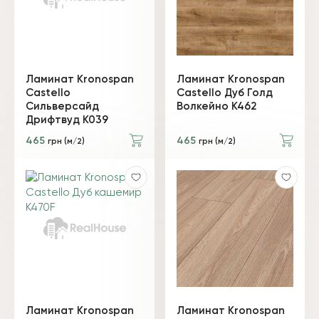
Ламинат Kronospan
Ламинат Kronospan
Castello
Castello Дуб Голд
Сильверсайд
Волкейно K462
Дрифтвуд K039
465
465
грн (м/2)
грн (м/2)
Ламинат Kronospan
Ламинат Kronospan