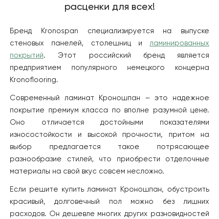
расценки для всех!
Бренд Kronospan специализируется на выпуске
стеновых панелей, столешниц и
ламинированных
покрытий
. Этот российский бренд является
предприятием популярного немецкого концерна
Kronoflooring.
Современный ламинат Кроношпан – это надежное
покрытие премиум класса по вполне разумной цене.
Оно отличается достойными показателями
износостойкости и высокой прочности, притом на
выбор предлагается такое потрясающее
разнообразие стилей, что приобрести отделочные
материалы на свой вкус совсем несложно.
Если решите купить ламинат Кроношпан, обустроить
красивый, долговечный пол можно без лишних
расходов. Он дешевле многих других разновидностей