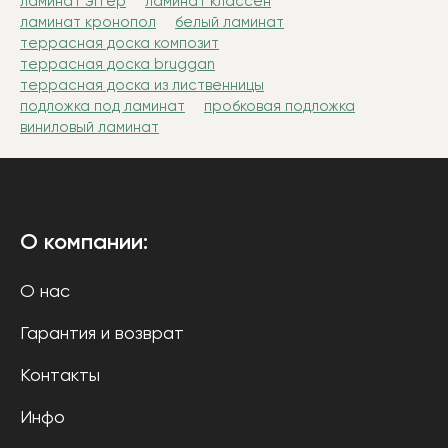
ламинат эггер
ламинат классен
ламинат кронопол
белый ламинат
террасная доска композит
террасная доска bruggan
террасная доска из лиственницы
подложка под ламинат
пробковая подложка
виниловый ламинат
О компании:
О нас
Гарантия и возврат
Контакты
Инфо