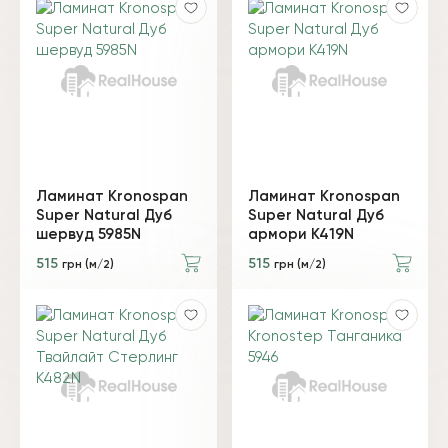
Ламинат Kronospan
Ламинат Kronospan
Super Natural Дуб
Super Natural Дуб
шервуд 5985N
армори K419N
515
515
грн (м/2)
грн (м/2)