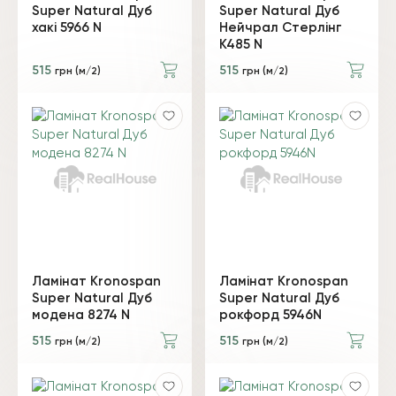
Super Natural Дуб
Super Natural Дуб
хакі 5966 N
Нейчрал Стерлінг
K485 N
515
515
грн (м/2)
грн (м/2)
Ламінат Kronospan
Ламінат Kronospan
Super Natural Дуб
Super Natural Дуб
модена 8274 N
рокфорд 5946N
515
515
грн (м/2)
грн (м/2)