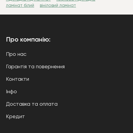
ламінат білий
вініловий ламінат
Про компанію:
Про нас
Гарантія та повернення
Контакти
Інфо
Доставка та оплата
Кредит