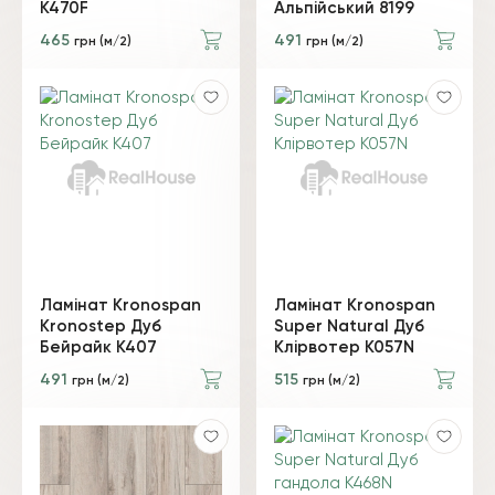
K470F
Альпійський 8199
465
491
грн (м/2)
грн (м/2)
Ламінат Kronospan
Ламінат Kronospan
Kronostep Дуб
Super Natural Дуб
Бейрайк K407
Клірвотер K057N
491
515
грн (м/2)
грн (м/2)