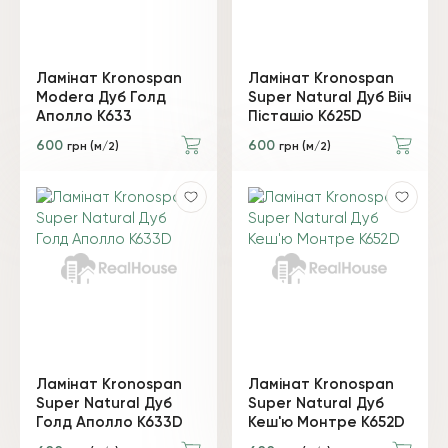
Ламінат Kronospan
Ламінат Kronospan
Modera Дуб Голд
Super Natural Дуб Вііч
Аполло K633
Пісташіо K625D
600
600
грн (м/2)
грн (м/2)
Ламінат Kronospan
Ламінат Kronospan
Super Natural Дуб
Super Natural Дуб
Голд Аполло K633D
Кеш'ю Монтре K652D