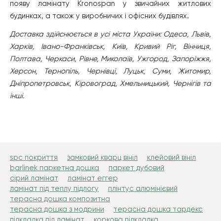
появу ламінату Kronospan у звичайних житлових
будинках, а також у виробничих і офісних будівлях.
Доставка здійснюється в усі міста України: Одеса, Львів,
Харків, Івано-Франківськ, Київ, Кривий Ріг, Вінниця,
Полтава, Черкаси, Рівне, Миколаїв, Ужгород, Запоріжжя,
Херсон, Тернопіль, Чернівці, Луцьк, Суми, Житомир,
Дніпропетровськ, Кіровоград, Хмельницький, Чернігів та
інші.
spc покриття
замковий кварц вініл
клейовий вініл
barlinek паркетна дошка
паркет дубовий
сірий ламінат
ламінат еггер
ламінат під теплу підлогу
плінтус алюмінієвий
терасна дошка композитна
терасна дошка з модрини
терасна дошка тардекс
підкладка під ламінат
коркова підкладка