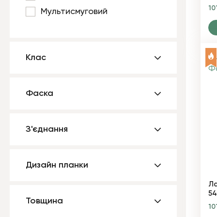
10
Мультисмуговий
Клас
Фаска
З'єднання
Дизайн планки
Ла
54
Товщина
10