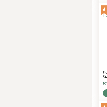
Ла
54
10