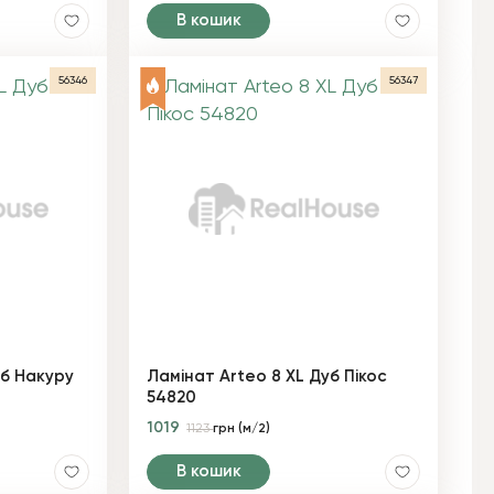
В кошик
56346
56347
уб Накуру
Ламінат Arteo 8 XL Дуб Пікос
54820
1019
1123
грн (м/2)
В кошик