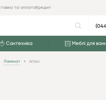
тавка та оплата
Кредит
(04
Сантехніка
Меблі для ванн
Ламінат
Arteo