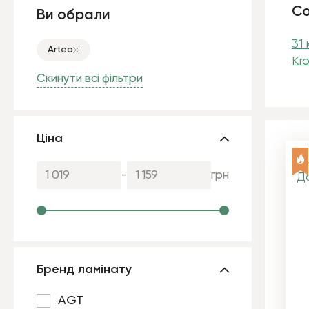
Со
Ви обрали
31
Arteo
Kr
Скинути всі фільтри
Ціна
-
грн
Бренд ламінату
AGT