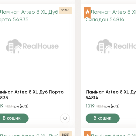
56348
мінат Arteo 8 XL Дуб Порто
Ламінат Arteo 8 XL Д
835
54814
19
1019
1123
грн (м/2)
1123
грн (м/2)
В кошик
В кошик
56351