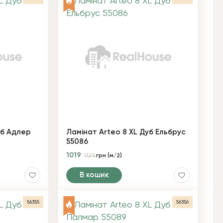
уб Адлер
Ламінат Arteo 8 XL Дуб Ельбрус
55086
1019
1123
грн (м/2)
В кошик
56355
56356