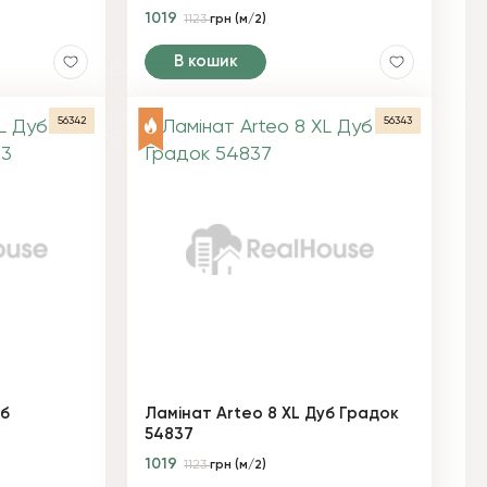
1019
1123
грн (м/2)
В кошик
56342
56343
уб
Ламінат Arteo 8 XL Дуб Градок
54837
1019
1123
грн (м/2)