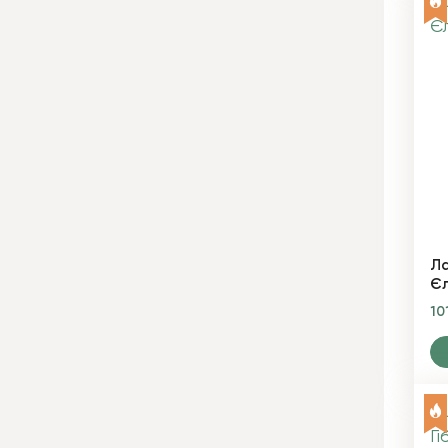
Ла
Єл
10