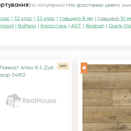
ртування:
по популярності
по зростанню ціни
по зни
 клас
|
32
клас
|
33 клас
|
товщина 8 мм
|
товщина
10 м
onopol
|
Balterio
|
Коростень
|
AGT
|
Alsapan
|
Quick-St
56331