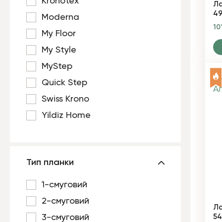
Kronotex
Ла
4
Moderna
10
My Floor
My Style
MyStep
Quick Step
Swiss Krono
Yildiz Home
Тип планки
1-смуговий
2-смуговий
Ла
54
3-смуговий