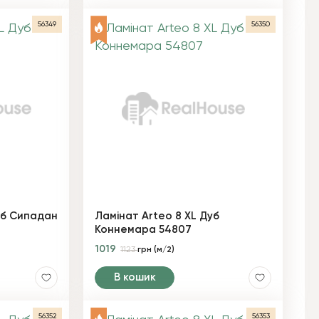
56349
56350
уб Сипадан
Ламінат Arteo 8 XL Дуб
Коннемара 54807
1019
1123
грн (м/2)
В кошик
56352
56353