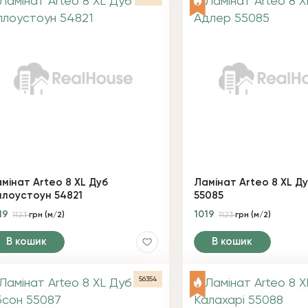
мінат Arteo 8 XL Дуб
Ламінат Arteo 8 XL Д
лоустоун 54821
55085
19
1019
1123
грн (м/2)
1123
грн (м/2)
В кошик
В кошик
56354