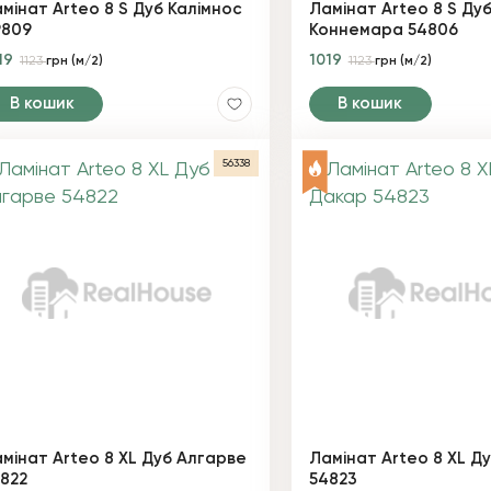
мінат Arteo 8 S Дуб Калімнос
Ламінат Arteo 8 S Ду
9809
Коннемара 54806
19
1019
1123
грн (м/2)
1123
грн (м/2)
В кошик
В кошик
56338
мінат Arteo 8 XL Дуб Алгарве
Ламінат Arteo 8 XL Д
822
54823