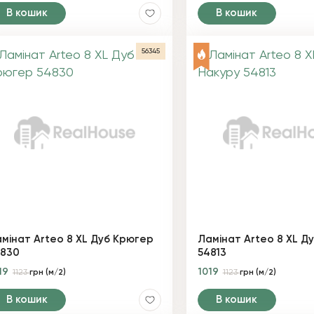
В кошик
В кошик
56345
мінат Arteo 8 XL Дуб Крюгер
Ламінат Arteo 8 XL Д
4830
54813
19
1019
1123
грн (м/2)
1123
грн (м/2)
В кошик
В кошик