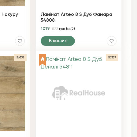
б Накуру
Ламінат Arteo 8 S Дуб Фамара
54808
1019
1123
грн (м/2)
В кошик
56335
56337