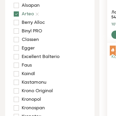
Alsapan
Ла
Arteo
54
Berry Alloc
10
Binyl PRO
Classen
Egger
Excellent Balterio
Faus
Kaindl
Kastamonu
Krono Original
Kronopol
Kronospan