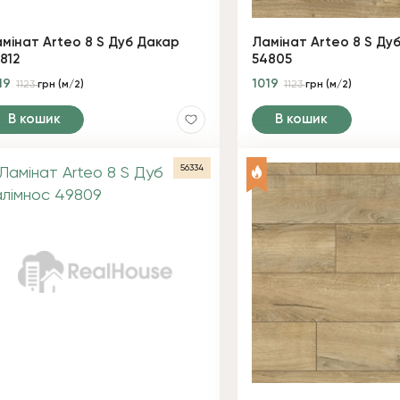
мінат Arteo 8 S Дуб Дакар
Ламінат Arteo 8 S Ду
812
54805
19
1019
1123
грн (м/2)
1123
грн (м/2)
В кошик
В кошик
56334