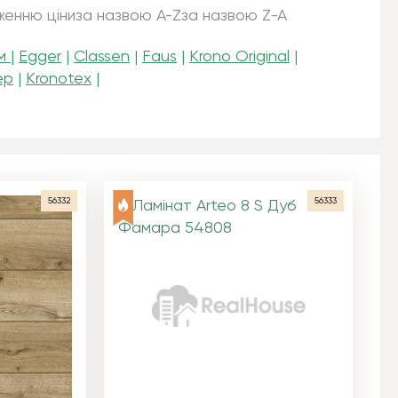
женню ціни
за назвою A-Z
за назвою Z-A
м
|
Egger
|
Classen
|
Faus
|
Krono Original
|
ep
|
Kronotex
|
56332
56333