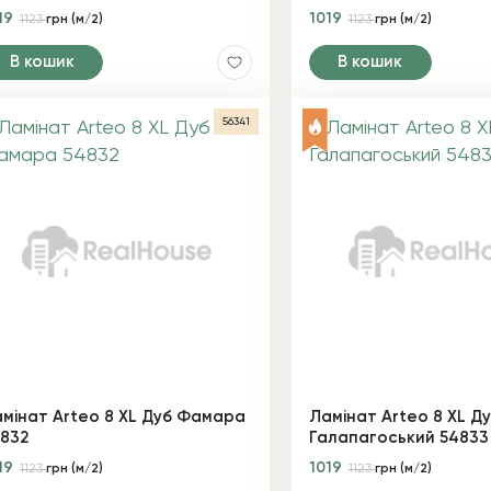
19
1019
1123
грн (м/2)
1123
грн (м/2)
В кошик
В кошик
56341
мінат Arteo 8 XL Дуб Фамара
Ламінат Arteo 8 XL Д
832
Галапагоський 54833
19
1019
1123
грн (м/2)
1123
грн (м/2)