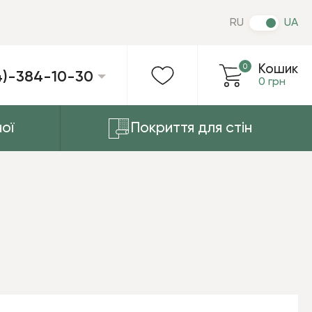
RU
UA
0
Кошик
4)-384-10-30
0 грн
ої
Покриття для стін