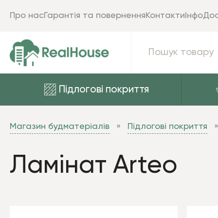
Про нас
Гарантія та повернення
Контакти
Інфо
Дос
Підлогові покриття
Магазин будматеріалів
Підлогові покриття
Ламінат Arteo