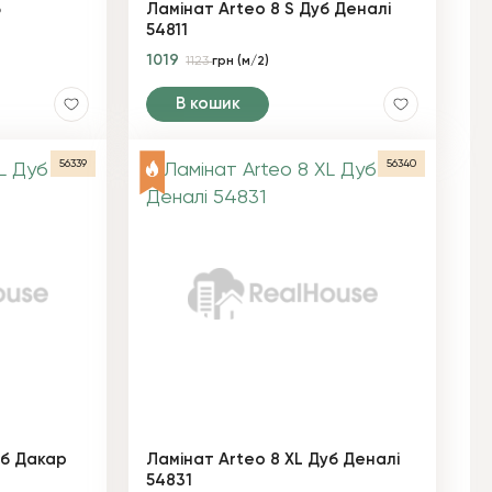
б
Ламінат Arteo 8 S Дуб Деналі
54811
1019
1123
грн (м/2)
В кошик
56339
56340
уб Дакар
Ламінат Arteo 8 XL Дуб Деналі
54831