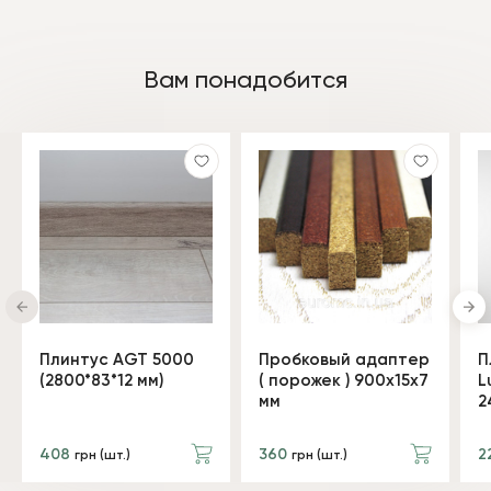
Вам понадобится
Плинтус AGT 5000
Пробковый адаптер
П
(2800*83*12 мм)
( порожек ) 900x15x7
L
мм
2
408
360
2
грн (шт.)
грн (шт.)