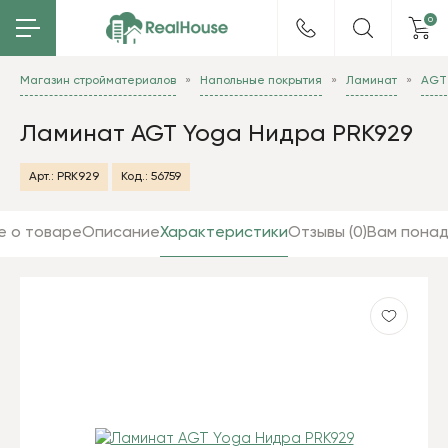
0
Магазин стройматериалов
Напольные покрытия
Ламинат
AGT
Ламинат AGT Yoga Нидра PRK929
Арт.:
PRK929
Код.:
56759
е о товаре
Описание
Характеристики
Отзывы (0)
Вам пона