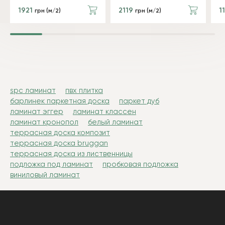
1921
2119
1
грн (м/2)
грн (м/2)
spc ламинат
пвх плитка
барлинек паркетная доска
паркет дуб
ламинат эггер
ламинат классен
ламинат кронопол
белый ламинат
террасная доска композит
террасная доска bruggan
террасная доска из лиственницы
подложка под ламинат
пробковая подложка
виниловый ламинат