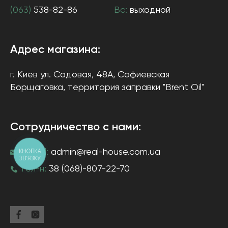
(063)
538-82-86
Вс:
выходной
Адрес магазина:
г. Киев
ул. Садовая, 48А, Софиевская
Борщаговка
, территория заправки "Brent Oil"
Сотрудничество с нами:
КНОПКА
e-mail:
admin@real-house.com.ua
ЗВ'ЯЗКУ
тел-н:
38 (068)-807-22-70