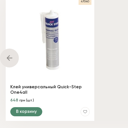
47040
Клей универсальный Quick-Step
One4all
648
грн (шт.)
В корзину