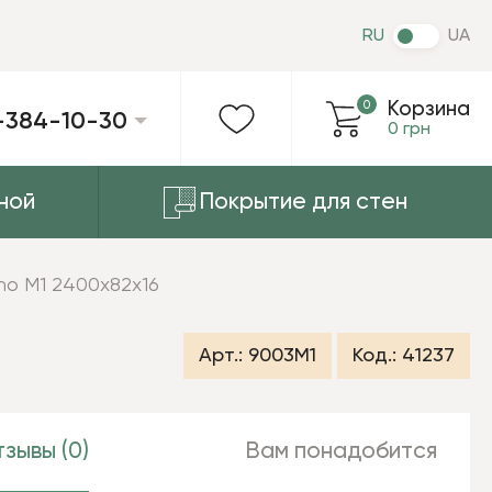
RU
UA
0
Корзина
-384-10-30
0 грн
ной
Покрытие для стен
no M1 2400х82х16
Арт.:
9003M1
Код.:
41237
зывы (0)
Вам понадобится