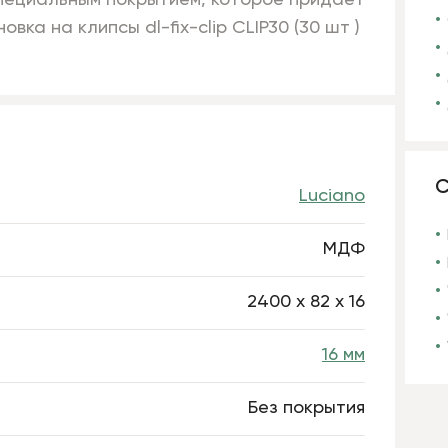
специальным покрытием, которое придает
ка на клипсы dl-fix-clip CLIP30 (30 шт )
С
Luciano
МДФ
2400 х 82 х 16
16 мм
Без покрытия