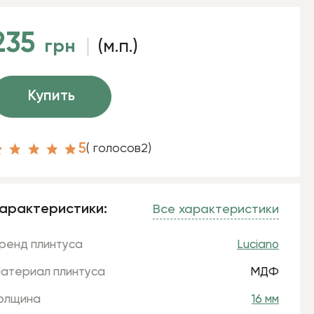
235
грн
(м.п.)
Купить
5
( голосов
2
)
арактеристики:
Все характеристики
ренд плинтуса
Luciano
атериал плинтуса
МДФ
олщина
16 мм