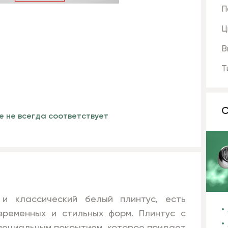
П
Ц
В
Т
С
е не всегда соответствует
и классический белый плинтус, есть
временных и стильных форм. Плинтус с