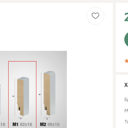
Х
Б
М
Т