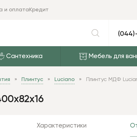
а и оплата
Кредит
(044)
Сантехника
Мебель для ван
ытия
Плинтус
Luciano
Плинтус МДФ Lucia
400х82х16
Характеристики
От