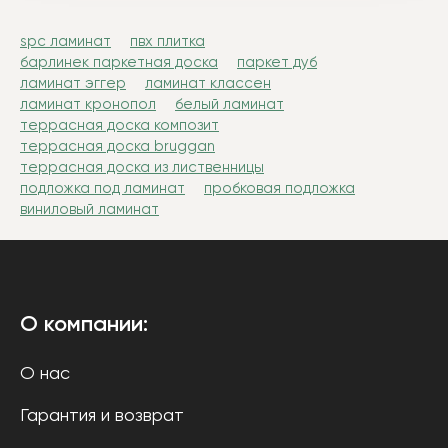
spc ламинат
пвх плитка
барлинек паркетная доска
паркет дуб
ламинат эггер
ламинат классен
ламинат кронопол
белый ламинат
террасная доска композит
террасная доска bruggan
террасная доска из лиственницы
подложка под ламинат
пробковая подложка
виниловый ламинат
О компании:
О нас
Гарантия и возврат