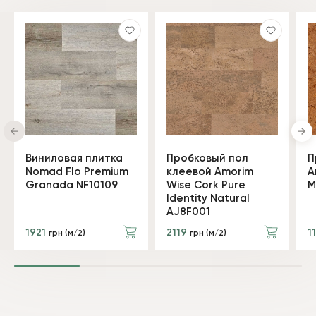
Виниловая плитка
Пробковый пол
П
Nomad Flo Premium
клеевой Amorim
A
Granada NF10109
Wise Cork Pure
M
Identity Natural
AJ8F001
1921
2119
1
грн (м/2)
грн (м/2)