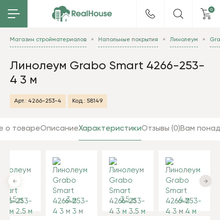
0
Магазин стройматериалов
Напольные покрытия
Линолеум
Gr
Линолеум Grabo Smart 4266-253-
4 3 м
Арт.:
4266-253-4
Код.:
58149
е о товаре
Описание
Характеристики
Отзывы (0)
Вам пона
2.5 м
3 м
3.5 м
4 м