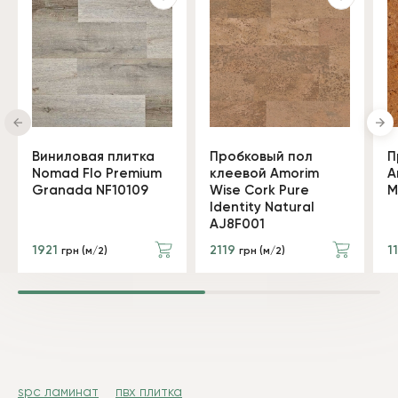
Виниловая плитка
Пробковый пол
П
Nomad Flo Premium
клеевой Amorim
A
Granada NF10109
Wise Cork Pure
M
Identity Natural
AJ8F001
1921
2119
1
грн (м/2)
грн (м/2)
spc ламинат
пвх плитка