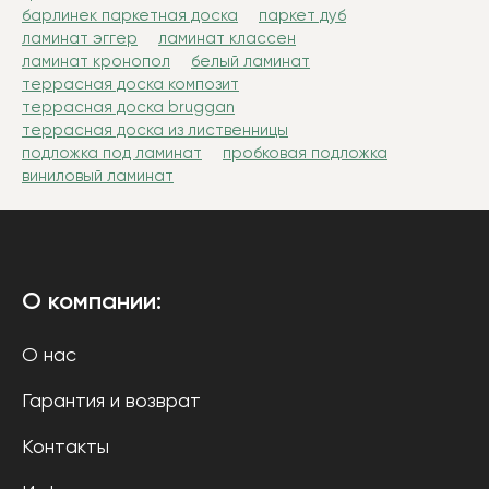
барлинек паркетная доска
паркет дуб
ламинат эггер
ламинат классен
ламинат кронопол
белый ламинат
террасная доска композит
террасная доска bruggan
террасная доска из лиственницы
подложка под ламинат
пробковая подложка
виниловый ламинат
О компании:
О нас
Гарантия и возврат
Контакты