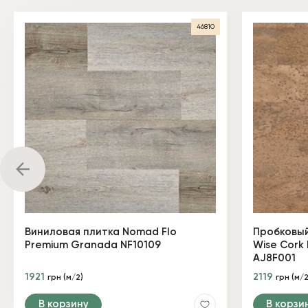
46810
Виниловая плитка Nomad Flo
Пробковый
Premium Granada NF10109
Wise Cork 
AJ8F001
1921
2119
грн (м/2)
грн (м/2
В корзину
В корзи