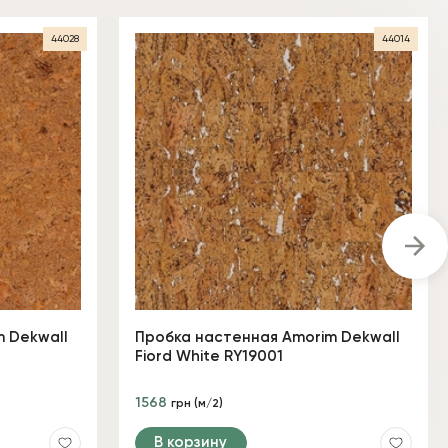
44028
44014
 Dekwall
Пробка настенная Amorim Dekwall
Fiord White RY19001
1568
грн (м/2)
В корзину