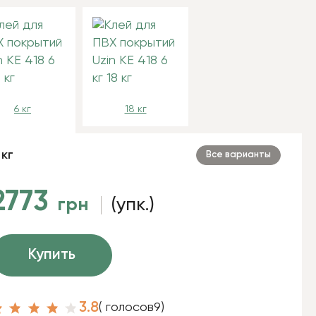
6 кг
18 кг
 кг
Все варианты
2773
грн
(упк.)
Купить
3.8
( голосов
9
)