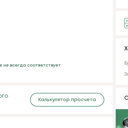
Х
Б
е не всегда соответствует
З
ого
С
Калькулятор просчета