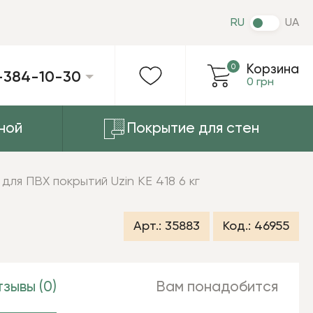
RU
UA
0
Корзина
-384-10-30
0 грн
ной
Покрытие для стен
 для ПВХ покрытий Uzin KE 418 6 кг
Арт.:
35883
Код.:
46955
зывы (0)
Вам понадобится