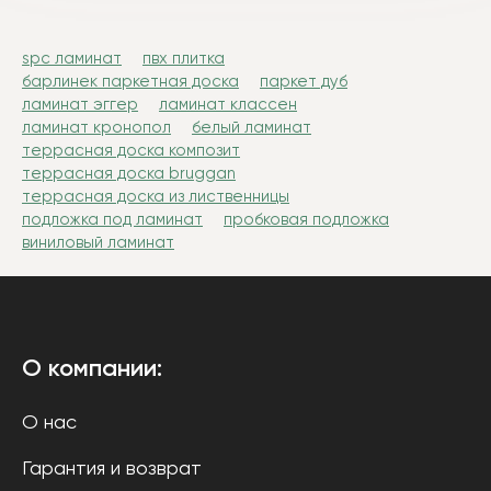
spc ламинат
пвх плитка
барлинек паркетная доска
паркет дуб
ламинат эггер
ламинат классен
ламинат кронопол
белый ламинат
террасная доска композит
террасная доска bruggan
террасная доска из лиственницы
подложка под ламинат
пробковая подложка
виниловый ламинат
О компании:
О нас
Гарантия и возврат