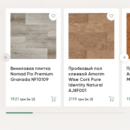
Виниловая плитка
Пробковый пол
П
Nomad Flo Premium
клеевой Amorim
A
Granada NF10109
Wise Cork Pure
M
Identity Natural
AJ8F001
1921
2119
1
грн (м/2)
грн (м/2)