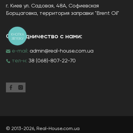
г. Киев
ул. Садовая, 48А, Софиевская
Борщаговка
, территория заправки "Brent Oil"
КНОПКА
Сотрудничество с нами:
ЗВ'ЯЗКУ
e-mail:
admin@real-house.com.ua
тел-н:
38 (068)-807-22-70
© 2013-2026,
Real-House
.com.ua