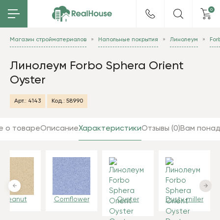
0
Магазин стройматериалов
Напольные покрытия
Линолеум
For
Линолеум Forbo Sphera Orient
Oyster
Арт.:
4143
Код.:
58990
е о товаре
Описание
Характеристики
Отзывы (0)
Вам пона
Peanut
Cornflower
Oyster
Dusty miller