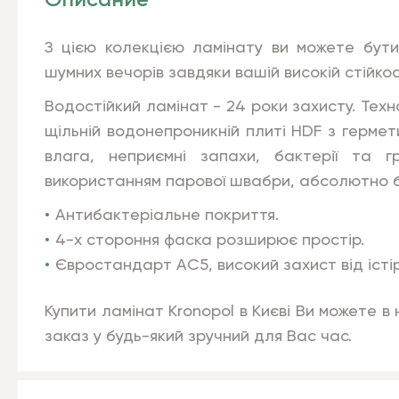
Описание
З цією колекцією ламінату ви можете бути
шумних вечорів завдяки вашій високій стійкос
Водостійкий ламінат - 24 роки захисту. Техн
щільній водонепроникній плиті HDF з герме
влага, неприємні запахи, бактерії та г
використанням парової швабри, абсолют
Антибактеріальне покриття.
4-х стороння фаска розширює простір.
Євростандарт AC5, високий захист від істі
Купити ламінат Kronopol в Києві Ви можете 
заказ у будь-який зручний для Вас час.