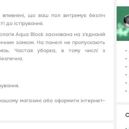
 впевнені, що ваш пол витримує безліч
ті до істірування.
ологія Aqua Block заснована на з'єднаній
тичним замком. На панелі не пропускають
рязь. Частая уборка, в тому числі з
но безпечна.
рування.
в нашому магазині або оформити інтернет-
С