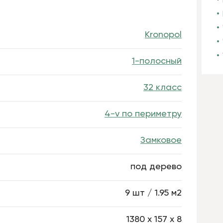
Kronopol
1-полосный
32 класс
4-v по периметру
Замковое
под дерево
9 шт / 1.95 м2
1380 х 157 х 8