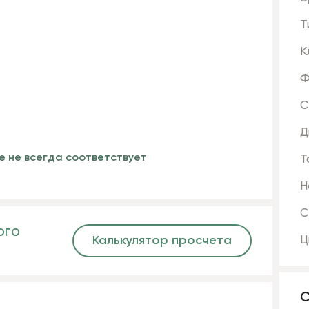
Т
К
Ф
С
Д
е не всегда соответствует
Т
Н
С
ого
Калькулятор просчета
Ц
С