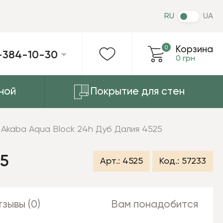
RU
UA
0
Корзина
-384-10-30
0 грн
ной
Покрытие для стен
 Akaba Aqua Block 24h Дуб Далия 4525
25
Арт.:
4525
Код.:
57233
зывы (0)
Вам понадобится