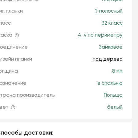
ип планки
1-полосный
ласс
32 класс
аска
4-v по периметру
оединение
Замковое
изайн планки
под дерево
олщина
8 мм
азначение
в спальню
трана производитель
Польша
вет
белый
пособы доставки: