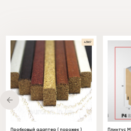
43867
Пробковый адаптер ( порожек )
Плинтус М