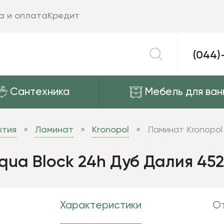
а и оплата
Кредит
(044)
Сантехника
Мебель для ван
ытия
Ламинат
Kronopol
Ламинат Kronopol
qua Block 24h Дуб Далия 45
Характеристики
От