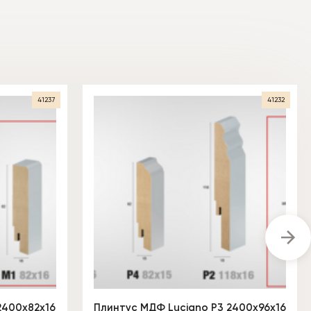
41237
41232
2400х82х16
Плинтус МДФ Luciano P3 2400х96х16