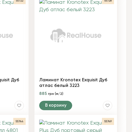
55722
55728
uisit Дуб
Ламинат Kronotex Exquisit Дуб
атлас белый 3223
885
грн (м/2)
В корзину
55744
55749