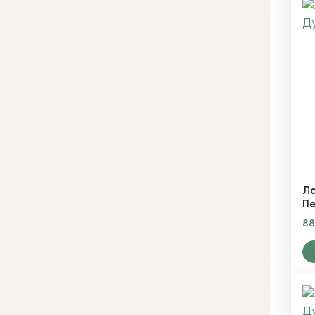
Ла
Пе
8