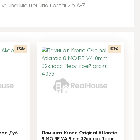
 убыванию цены
по названию A-Z
57236
57346
aba Дуб
Ламинат Krono Original Atlantic
8 MO.RE V4 8mm 32класс Перл