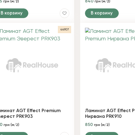
35
840
грн (м/2)
грн (м/2)
В корзину
В корзину
44907
минат AGT Effect Premium
Ламинат AGT Effect 
верест PRK903
Нирвана PRK910
50
850
грн (м/2)
грн (м/2)