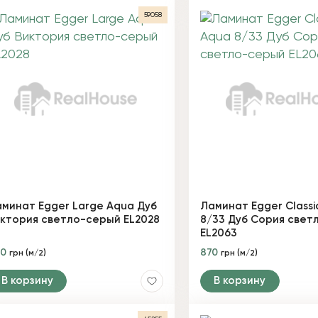
59058
минат Egger Large Aqua Дуб
Ламинат Egger Classi
ктория светло-серый EL2028
8/33 Дуб Сория свет
EL2063
60
870
грн (м/2)
грн (м/2)
В корзину
В корзину