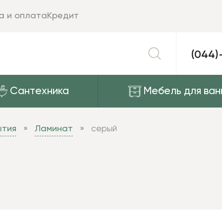
а и оплата
Кредит
(044)
Сантехника
Мебель для ван
ытия
Ламинат
серый