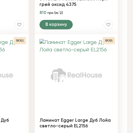
грей оксид 4375
810
грн (м/2)
В корзину
59052
59055
 Дуб
Ламинат Egger Large Дуб Лойа
светло-серый EL2156