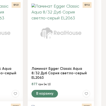
59121
59112
c Aqua
Ламинат Egger Classic Aqua
ло-серый
8/32 Дуб Сория светло-серый
EL2063
877
грн (м/2)
В корзину