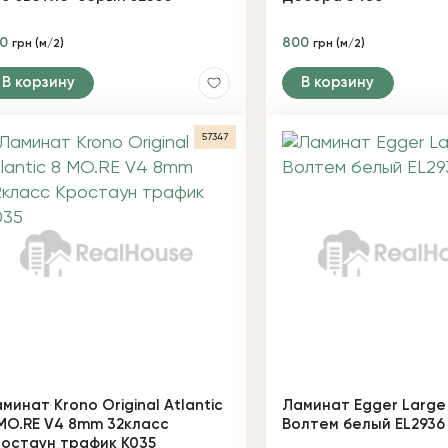
90
800
грн (м/2)
грн (м/2)
В корзину
В корзину
57347
минат Krono Original Atlantic
Ламинат Egger Large
MO.RE V4 8mm 32класс
Волтем белый EL2936
остаун трафик К035