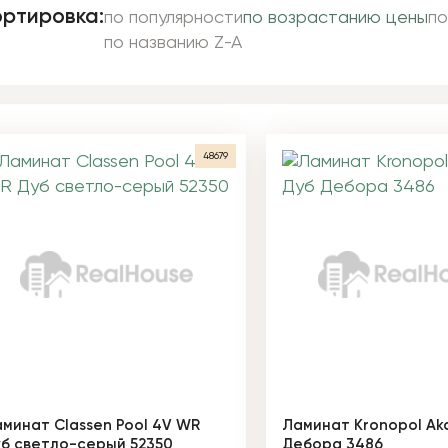
ртировка:
по популярности
по возрастанию цены
по
по названию Z-A
48679
минат Classen Pool 4V WR
Ламинат Kronopol Ak
б светло-серый 52350
Дебора 3486