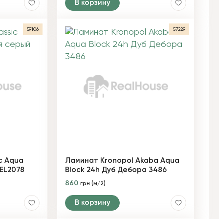
В корзину
59106
57229
c Aqua
Ламинат Kronopol Akaba Aqua
EL2078
Block 24h Дуб Дебора 3486
860
грн (м/2)
В корзину