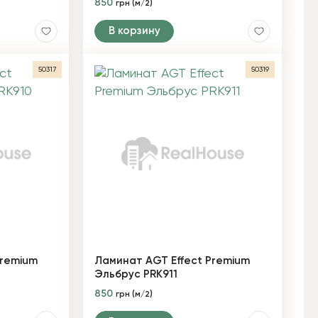
850
грн (м/2)
В корзину
50317
50319
Premium
Ламинат AGT Effect Premium
Эльбрус PRK911
850
грн (м/2)