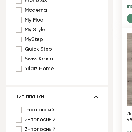
Kronotex
81
Moderna
My Floor
My Style
MyStep
Quick Step
Swiss Krono
Yildiz Home
Тип планки
1-полосный
Ла
2-полосный
4V
3-полосный