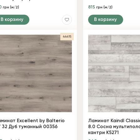
0
815
грн (м/2)
грн (м/2)
В корзину
В корзину
44415
минат Excellent by Balterio
Ламинат Kaindl Classi
 32 Дуб туманный 00356
8.0 Сосна мультипол
кантри K5271