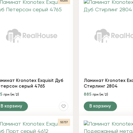
45255
минат Kronotex Exquisit Дуб
Ламинат Kronotex Exq
терсон серый 4765
Стирлинг 2804
85
885
грн (м/2)
грн (м/2)
В корзину
В корзину
55737