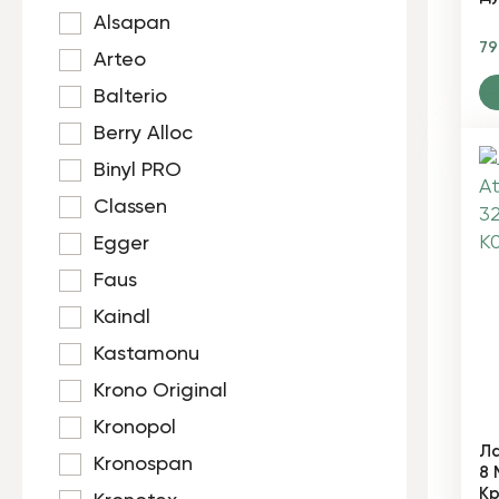
Alsapan
7
Arteo
Balterio
Berry Alloc
Binyl PRO
Classen
Egger
Faus
Kaindl
Kastamonu
Krono Original
Kronopol
Ла
Kronospan
8 
Кр