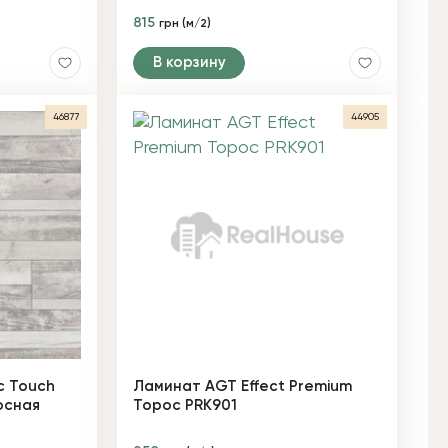
815
грн (м/2)
В корзину
46877
44905
c Touch
Ламинат AGT Effect Premium
осная
Торос PRK901