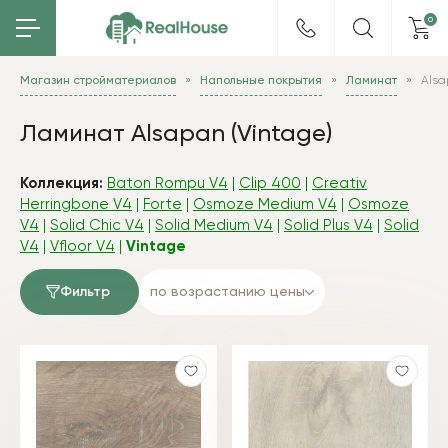
0
Магазин стройматериалов
Напольные покрытия
Ламинат
Als
Ламинат Alsapan (Vintage)
Коллекция:
Baton Rompu V4
|
Clip 400
|
Creativ
Herringbone V4
|
Forte
|
Osmoze Medium V4
|
Osmoze
V4
|
Solid Chic V4
|
Solid Medium V4
|
Solid Plus V4
|
Solid
V4
|
Vfloor V4
|
Vintage
Фильтр
по возрастанию цены