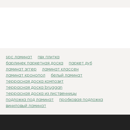
spc ламинат
пвх плитка
барлинек паркетная доска
паркет дуб
ламинат эггер
ламинат классен
ламинат кронопол
белый ламинат
террасная доска композит
террасная доска bruggan
террасная доска из лиственницы
подложка под ламинат
пробковая подложка
виниловый ламинат