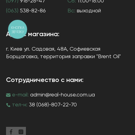
(097)
916-26-47
Сб:
11:00-16:00
(063)
538-82-86
Вс:
выходной
КНОПКА
ЗВ'ЯЗКУ
Адрес магазина:
г. Киев
ул. Садовая, 48А, Софиевская
Борщаговка
, территория заправки "Brent Oil"
Сотрудничество с нами:
e-mail:
admin@real-house.com.ua
тел-н:
38 (068)-807-22-70