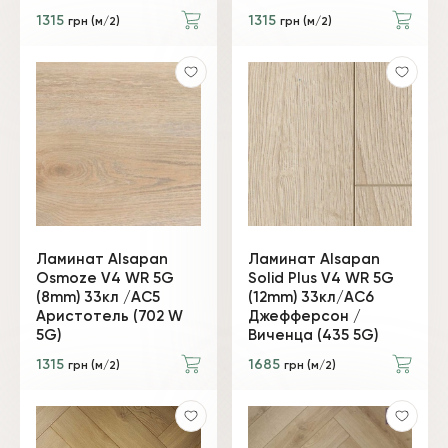
1315
1315
грн (м/2)
грн (м/2)
Ламинат Alsapan
Ламинат Alsapan
Osmoze V4 WR 5G
Solid Plus V4 WR 5G
(8mm) 33кл /AC5
(12mm) 33кл/АС6
Аристотель (702 W
Джефферсон /
5G)
Виченца (435 5G)
1315
1685
грн (м/2)
грн (м/2)