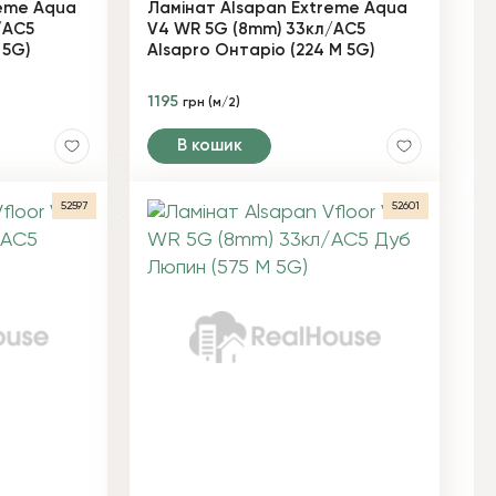
reme Aqua
Ламінат Alsapan Extreme Aqua
/AC5
V4 WR 5G (8mm) 33кл/AC5
 5G)
Alsapro Онтаріо (224 М 5G)
1195
грн (м/2)
В кошик
52597
52601