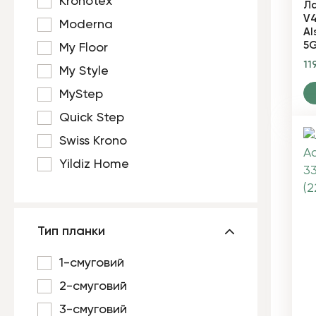
Kronotex
Ла
V4
Moderna
Al
5G
My Floor
11
My Style
MyStep
Quick Step
Swiss Krono
Yildiz Home
Тип планки
1-смуговий
2-смуговий
3-смуговий