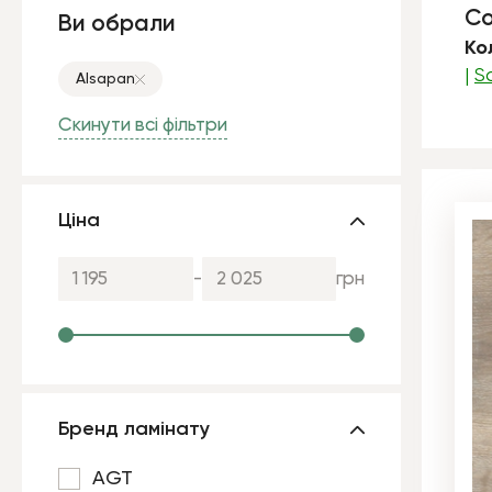
Со
Ви обрали
Ко
|
So
Alsapan
Скинути всі фільтри
Ціна
-
грн
Бренд ламінату
AGT