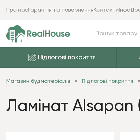
Про нас
Гарантія та повернення
Контакти
Інфо
Дос
Підлогові покриття
Магазин будматеріалів
Підлогові покриття
Ламінат Alsapan 