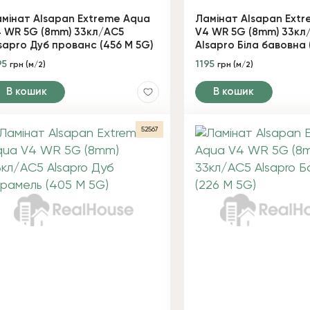
мінат Alsapan Extreme Aqua
Ламінат Alsapan Ext
 WR 5G (8mm) 33кл/AC5
V4 WR 5G (8mm) 33кл
sapro Дуб прованс (456 М 5G)
Alsapro Біла бавовна 
95
1195
грн (м/2)
грн (м/2)
В кошик
В кошик
52567