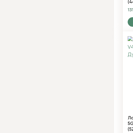
(4
13
Ла
5G
(5