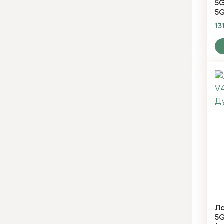
5G
5G
13
Ла
5G