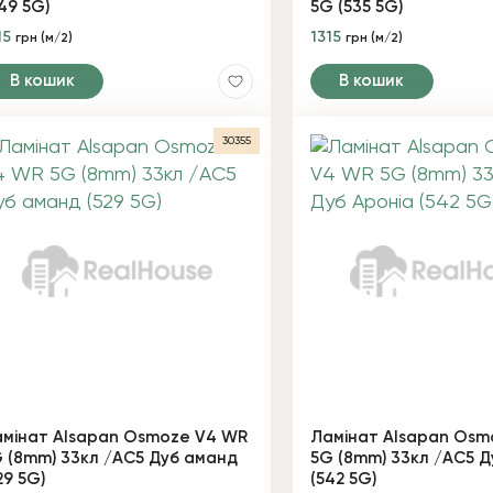
49 5G)
5G (535 5G)
15
1315
грн (м/2)
грн (м/2)
В кошик
В кошик
30355
мінат Alsapan Osmoze V4 WR
Ламінат Alsapan Osm
 (8mm) 33кл /AC5 Дуб аманд
5G (8mm) 33кл /AC5 Д
29 5G)
(542 5G)