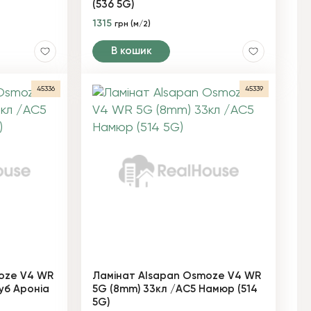
(536 5G)
1315
грн (м/2)
В кошик
45336
45339
oze V4 WR
Ламінат Alsapan Osmoze V4 WR
уб Ароніа
5G (8mm) 33кл /AC5 Намюр (514
5G)