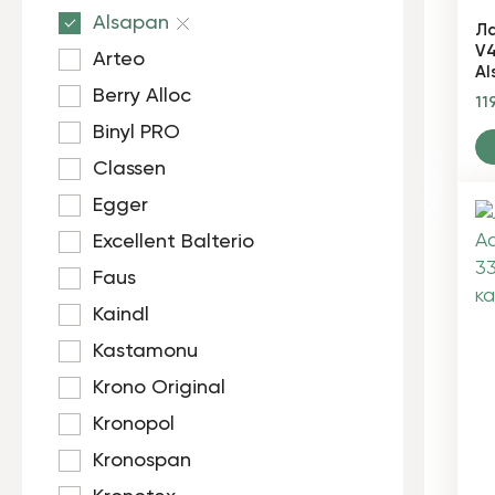
Alsapan
Ла
V4
Arteo
Al
Berry Alloc
11
Binyl PRO
Classen
Egger
Excellent Balterio
Faus
Kaindl
Kastamonu
Krono Original
Kronopol
Kronospan