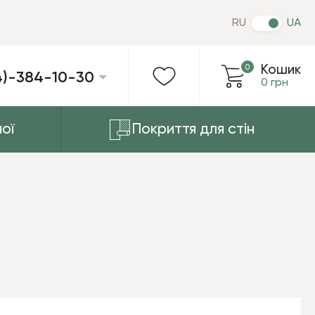
RU
UA
0
Кошик
4)-384-10-30
0 грн
ої
Покриття для стін