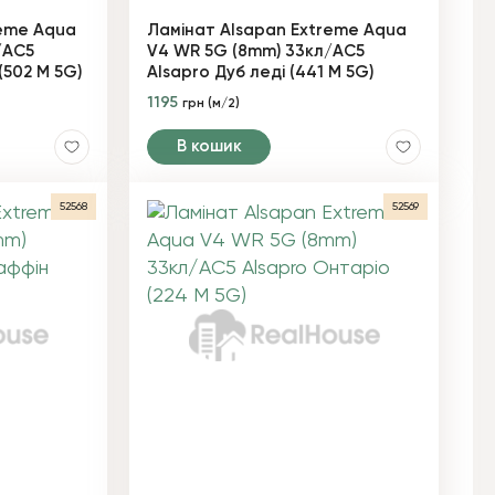
reme Aqua
Ламінат Alsapan Extreme Aqua
/AC5
V4 WR 5G (8mm) 33кл/AC5
(502 М 5G)
Alsapro Дуб леді (441 М 5G)
1195
грн (м/2)
В кошик
52568
52569