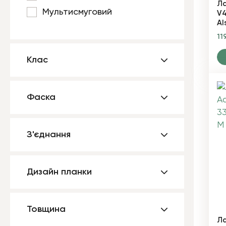
Ла
Мультисмуговий
V4
Al
11
Клас
Фаска
З'єднання
Дизайн планки
Товщина
Ла