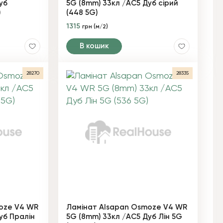
уб
5G (8mm) 33кл /AC5 Дуб сірий
)
(448 5G)
1315
грн (м/2)
В кошик
28270
28335
oze V4 WR
Ламінат Alsapan Osmoze V4 WR
уб Пралін
5G (8mm) 33кл /AC5 Дуб Лін 5G