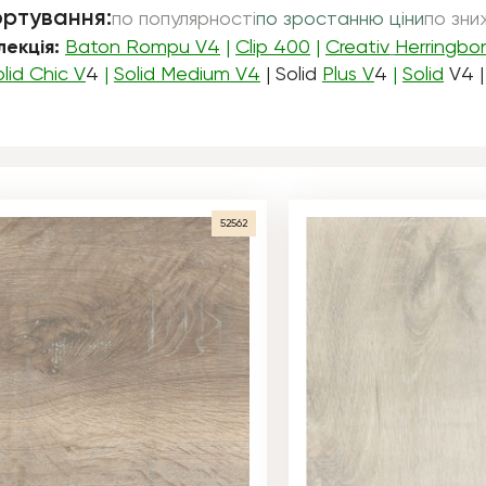
ртування:
по популярності
по зростанню ціни
по зни
лекція:
Baton Rompu V4
|
Clip 400
|
Creativ
Herringbo
lid Chic V
4
|
Solid Medium V4
| Solid
Plus V
4
|
Solid
V4 |
52562