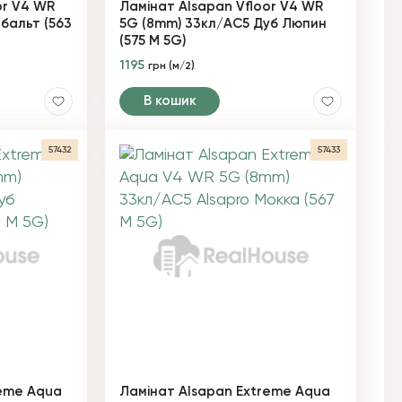
or V4 WR
Ламінат Alsapan Vfloor V4 WR
бальт (563
5G (8mm) 33кл/AC5 Дуб Люпин
(575 М 5G)
1195
грн (м/2)
В кошик
57432
57433
reme Aqua
Ламінат Alsapan Extreme Aqua