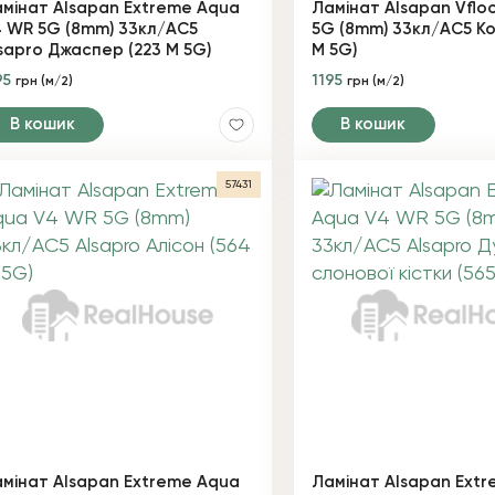
мінат Alsapan Extreme Aqua
Ламінат Alsapan Vflo
 WR 5G (8mm) 33кл/AC5
5G (8mm) 33кл/AC5 Ко
sapro Джаспер (223 M 5G)
М 5G)
95
1195
грн (м/2)
грн (м/2)
В кошик
В кошик
57431
мінат Alsapan Extreme Aqua
Ламінат Alsapan Ext