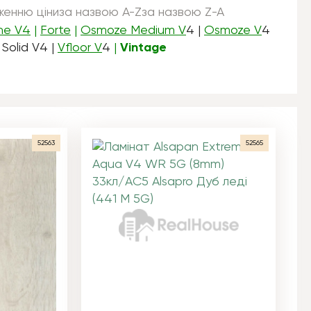
женню ціни
за назвою A-Z
за назвою Z-A
ne V4
|
Forte
|
Osmoze Medium V
4 |
Osmoze V
4
 Solid V4 |
Vfloor V
4
|
Vintage
52563
52565