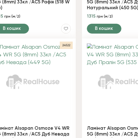
 (8mm) 33кл /AC5 Рафія (518 W
5G (8mm) 33кл /AC5 Д
)
Натуральний (450 5G
15
1315
грн (м/2)
грн (м/2)
В кошик
В кошик
24522
мінат Alsapan Osmoze V4 WR
Ламінат Alsapan Osm
 (8mm) 33кл /AC5 Дуб Невада
5G (8mm) 33кл /AC5 Д