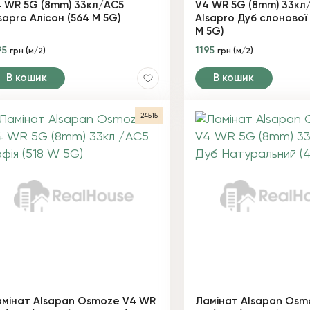
 WR 5G (8mm) 33кл/AC5
V4 WR 5G (8mm) 33кл
sapro Алісон (564 М 5G)
Alsapro Дуб слонової 
М 5G)
95
1195
грн (м/2)
грн (м/2)
В кошик
В кошик
24515
мінат Alsapan Osmoze V4 WR
Ламінат Alsapan Osm