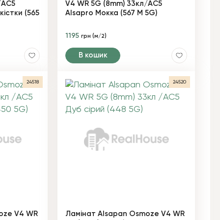
/AC5
V4 WR 5G (8mm) 33кл/AC5
кістки (565
Alsapro Мокка (567 М 5G)
1195
грн (м/2)
В кошик
24518
24520
oze V4 WR
Ламінат Alsapan Osmoze V4 WR