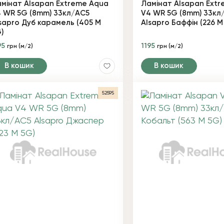
мінат Alsapan Extreme Aqua
Ламінат Alsapan Ext
 WR 5G (8mm) 33кл/AC5
V4 WR 5G (8mm) 33кл
sapro Дуб карамель (405 M
Alsapro Баффін (226 М
)
95
1195
грн (м/2)
грн (м/2)
В кошик
В кошик
52595