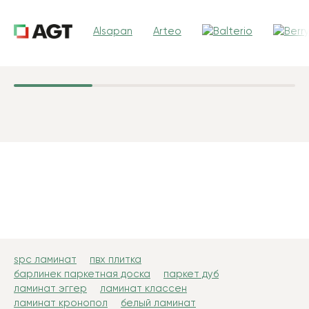
Alsapan
Arteo
spc ламинат
пвх плитка
барлинек паркетная доска
паркет дуб
ламинат эггер
ламинат классен
ламинат кронопол
белый ламинат