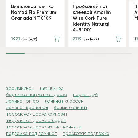
Виниловая плитка
Пробковый пол
П
Nomad Flo Premium
клеевой Amorim
A
Granada NF10109
Wise Cork Pure
M
Identity Natural
AJ8F001
1921
2119
1
грн (м/2)
грн (м/2)
spc ламинат
пвх плитка
барлинек паркетная доска
паркет дуб
ламинат эггер
ламинат классен
ламинат кронопол
белый ламинат
террасная доска композит
террасная доска bruggan
террасная доска из лиственницы
подложка под ламинат
пробковая подложка