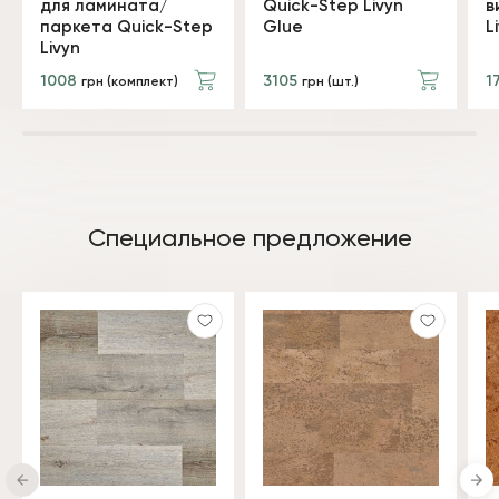
для ламината/
Quick-Step Livyn
в
паркета Quick-Step
Glue
L
Livyn
1008
3105
1
грн (комплект)
грн (шт.)
Специальное предложение