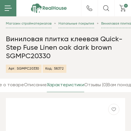
0
Магазин стройматериалов
Напольные покрытия
Виниловая плитк
Виниловая плитка клеевая Quick-
Step Fuse Linen oak dark brown
SGMPC20330
Арт.:
SGMPC20330
Код.:
58372
е о товаре
Описание
Характеристики
Отзывы (0)
Вам пона