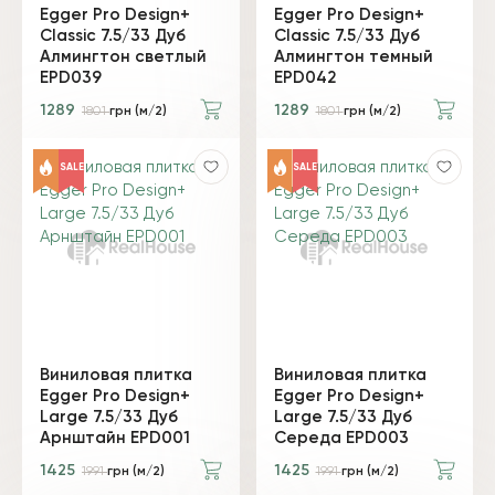
Egger Pro Design+
Egger Pro Design+
Classic 7.5/33 Дуб
Classic 7.5/33 Дуб
Алмингтон светлый
Алмингтон темный
EPD039
EPD042
1289
1289
1801
грн (м/2)
1801
грн (м/2)
SALE
SALE
Виниловая плитка
Виниловая плитка
Egger Pro Design+
Egger Pro Design+
Large 7.5/33 Дуб
Large 7.5/33 Дуб
Арнштайн EPD001
Середа EPD003
1425
1425
1991
грн (м/2)
1991
грн (м/2)