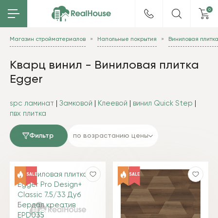
0
Магазин стройматериалов
Напольные покрытия
Виниловая плитк
Кварц винил - Виниловая плитка
Egger
spc ламинат
|
Замковой
|
Клеевой
|
винил Quick Step
|
пвх плитка
Фильтр
по возрастанию цены
SALE
SALE