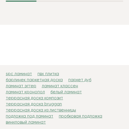
spc ламинат
пвх плитка
барлинек паркетная доска
паркет дуб
ламинат эггер
ламинат классен
ламинат кронопол
белый ламинат
террасная доска композит
террасная доска bruggan
террасная доска из лиственницы
подложка под ламинат
пробковая подложка
виниловый ламинат