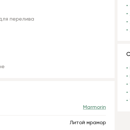
 для перелива
С
не
Marmorin
Литой мрамор