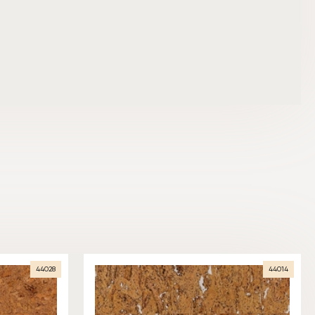
44028
44014