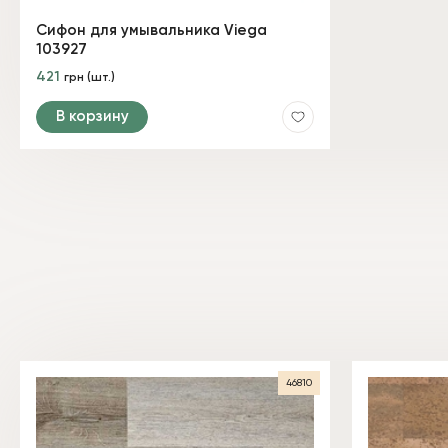
Сифон для умывальника Viega
103927
421
грн (шт.)
В корзину
46810