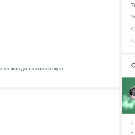
Т
У
С
Ц
С
е не всегда соответствует