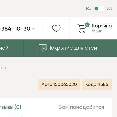
RU
UA
0
Корзина
-384-10-30
0 грн
ной
Покрытие для стен
ria
Арт.:
150065020
Код.:
11586
зывы (0)
Вам понадобится