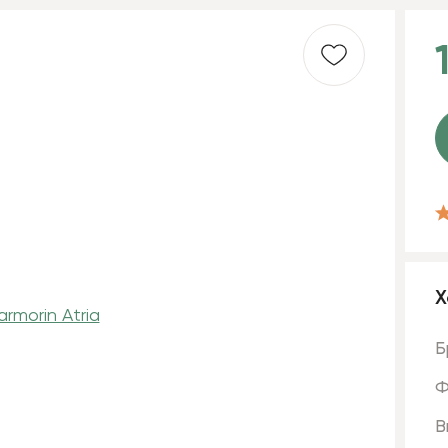
Х
Б
Ф
В