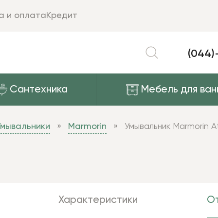
а и оплата
Кредит
(044)
Сантехника
Мебель для ван
Умывальники
Marmorin
Умывальник Marmorin At
Характеристики
От