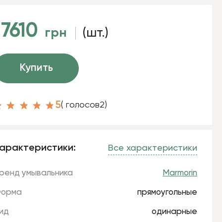
17610
грн
(шт.)
Купить
5
( голосов
2
)
арактеристики:
Все характеристики
ренд умывальника
Marmorin
орма
прямоугольные
ид
одинарные