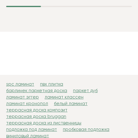
spc ламинат
пвх плитка
барлинек паркетная доска
паркет дуб
ламинат эггер
ламинат классен
ламинат кронопол
белый ламинат
террасная доска композит
террасная доска bruggan
террасная доска из лиственницы
подложка под ламинат
пробковая подложка
виниловый ламинат