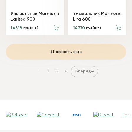
Умывальник Marmorin
Умывальник Marmorin
Larissa 900
Lira 600
14318
14370
грн (шт.)
грн (шт.)
Показать еще
Вперед
1
2
3
4
Fanc