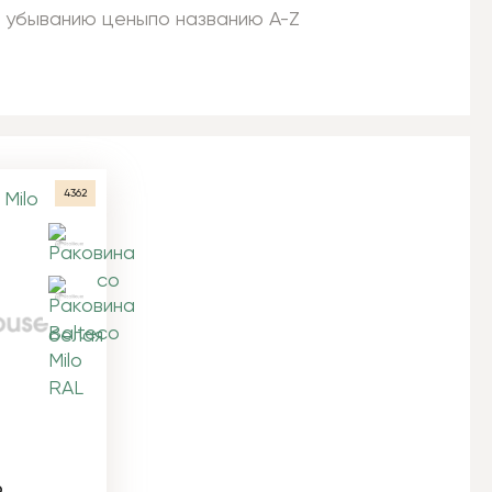
 убыванию цены
по названию A-Z
4362
o