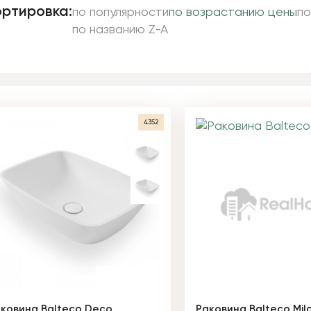
ртировка:
по популярности
по возрастанию цены
по
по названию Z-A
4352
кoвинa Balteco Deco
Рaкoвинa Balteco Mil