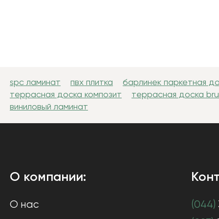
spc ламинат
пвх плитка
барлинек паркетная д
террасная доска композит
террасная доска br
виниловый ламинат
О компании:
Конт
О нас
(044)