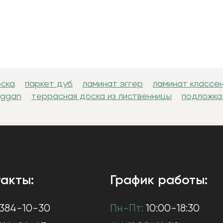
оска
паркет дуб
ламинат эггер
ламинат классе
uggan
террасная доска из лиственницы
подложка
акты:
График работы:
384-10-30
Пн-Пт:
10:00-18:30