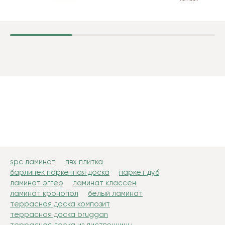
spc ламинат
пвх плитка
барлинек паркетная доска
паркет дуб
ламинат эггер
ламинат классен
ламинат кронопол
белый ламинат
террасная доска композит
террасная доска bruggan