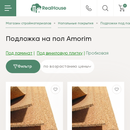
0
Магазин стройматериалов
Напольные покрытия
Подложки под по
Подложка на пол Amorim
Под ламинат
|
Под виниловую плитку
|
Пробковая
Фильтр
по возрастанию цены