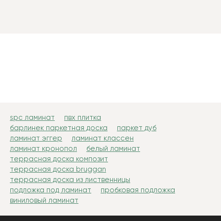
spc ламинат
пвх плитка
барлинек паркетная доска
паркет дуб
ламинат эггер
ламинат классен
ламинат кронопол
белый ламинат
террасная доска композит
террасная доска bruggan
террасная доска из лиственницы
подложка под ламинат
пробковая подложка
виниловый ламинат