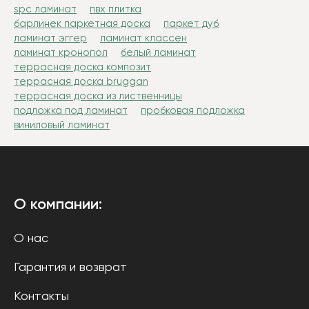
spc ламинат
пвх плитка
барлинек паркетная доска
паркет дуб
ламинат эггер
ламинат классен
ламинат кронопол
белый ламинат
террасная доска композит
террасная доска bruggan
террасная доска из лиственницы
подложка под ламинат
пробковая подложка
виниловый ламинат
О компании:
О нас
Гарантия и возврат
Контакты