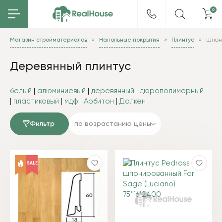
0
Магазин стройматериалов
Напольные покрытия
Плинтус
Шпон
Деревянный плинтус
белый
|
алюминиевый
|
деревянный
|
дюрополимерный
|
пластиковый
|
мдф
|
Арбитон
|
Долкен
Фильтр
по возрастанию цены
SALE