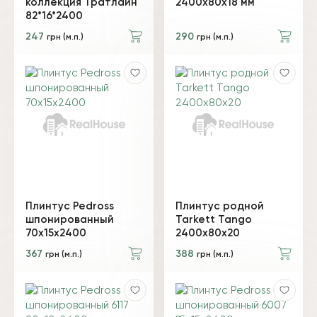
коллекция Тратлайн
2400х80х18 мм
82*16*2400
247
290
грн (м.п.)
грн (м.п.)
Плинтус Pedross
Плинтус родной
шпонированный
Tarkett Tango
70х15х2400
2400х80х20
367
388
грн (м.п.)
грн (м.п.)