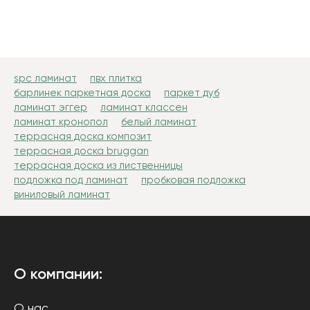
spc ламинат
пвх плитка
барлинек паркетная доска
паркет дуб
ламинат эггер
ламинат классен
ламинат кронопол
белый ламинат
террасная доска композит
террасная доска bruggan
террасная доска из лиственницы
подложка под ламинат
пробковая подложка
виниловый ламинат
О компании:
О нас