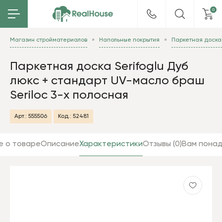
0
Магазин стройматериалов
Напольные покрытия
Паркетная доска 
Паркетная доска Serifoglu Дуб
люкс + стандарт UV-масло браш
Seriloc 3-х полосная
Арт.:
555506
Код.:
52481
е о товаре
Описание
Характеристики
Отзывы (0)
Вам пона