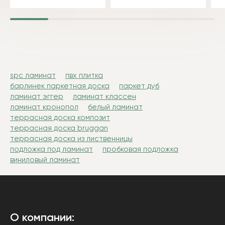
spc ламинат
пвх плитка
барлинек паркетная доска
паркет дуб
ламинат эггер
ламинат классен
ламинат кронопол
белый ламинат
террасная доска композит
террасная доска bruggan
террасная доска из лиственницы
подложка под ламинат
пробковая подложка
виниловый ламинат
О компании: