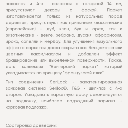
полосная и 4-х полосная с толщиной 14 мм,
присутствуют декоры с фаской.
Паркет
изготавливается только из натуральных пород
деревьев, присутствуют как привычные классические
(европейские) - дуб, клен, бук и орех, так и
экзотические - венге, зебрано, дуссия, афрормозия,
ироко, сапелли и мербау. Для улучшения визуального
эффекта паркетая доска вскрыта как бесцветным или
цветным лаком/маслом и добавлен эффект
браширования или выбеленной поверхности. Также,
есть коллекция "Венгерский паркет" который
укладывается по принципу "французской елки".
Тип соединения: SeriLock - запатентированная
замковая система Seriloc®, T&G - шип-паз с 4-х
сторон. Укладывать паркетную доску рекомендуется
на подложку, наиболее подходящий вариант -
корковая подложка.
Сортировка древесины: