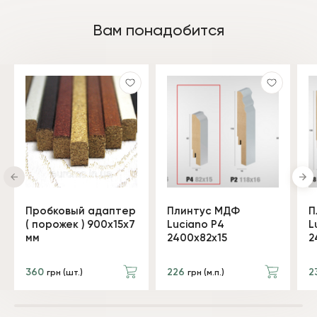
Вам понадобится
Пробковый адаптер
Плинтус МДФ
П
( порожек ) 900x15x7
Luciano P4
L
мм
2400х82х15
2
360
226
2
грн (шт.)
грн (м.п.)