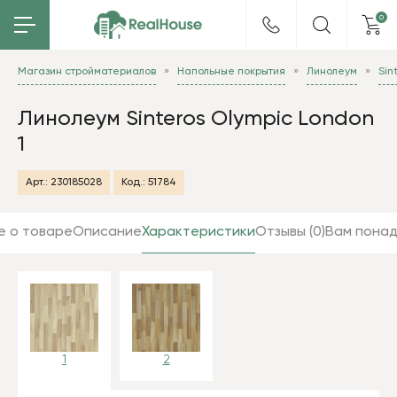
0
Магазин стройматериалов
Напольные покрытия
Линолеум
Sin
Линолеум Sinteros Olympic London
1
Арт.:
230185028
Код.:
51784
е о товаре
Описание
Характеристики
Отзывы (0)
Вам пона
1
2