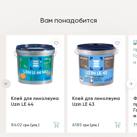
Вам понадобится
Клей для линолеума
Клей для линолеума
Ф
Uzin LE 44
Uzin LE 43
п
Г
м
8402
6185
7
грн (упк.)
грн (упк.)