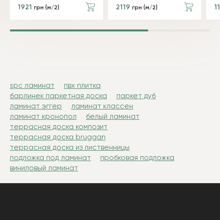
1921
2119
1
грн (м/2)
грн (м/2)
spc ламинат
пвх плитка
барлинек паркетная доска
паркет дуб
ламинат эггер
ламинат классен
ламинат кронопол
белый ламинат
террасная доска композит
террасная доска bruggan
террасная доска из лиственницы
подложка под ламинат
пробковая подложка
виниловый ламинат