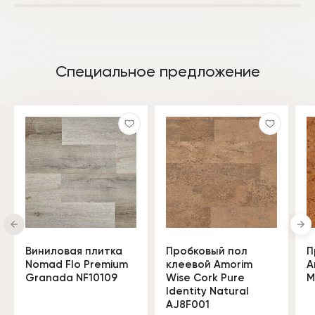
Специальное предложение
Виниловая плитка
Пробковый пол
П
Nomad Flo Premium
клеевой Amorim
A
Granada NF10109
Wise Cork Pure
M
Identity Natural
AJ8F001