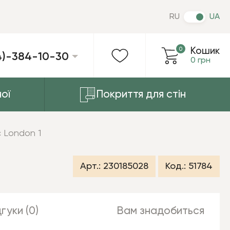
RU
UA
0
Кошик
4)-384-10-30
0 грн
ої
Покриття для стін
c London 1
Арт.:
230185028
Код.:
51784
гуки (0)
Вам знадобиться