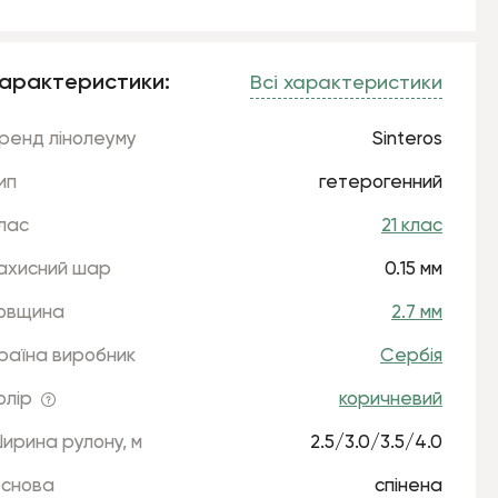
арактеристики:
Всі характеристики
ренд лінолеуму
Sinteros
ип
гетерогенний
лас
21 клас
ахисний шар
0.15 мм
овщина
2.7 мм
раїна виробник
Сербія
олір
коричневий
ирина рулону, м
2.5/3.0/3.5/4.0
снова
спінена