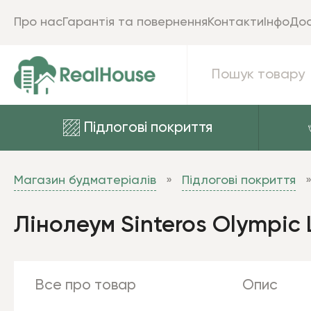
Про нас
Гарантія та повернення
Контакти
Інфо
Дос
Підлогові покриття
Магазин будматеріалів
Підлогові покриття
Лінолеум Sinteros Olympic 
Все про товар
Опис