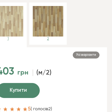
1
2
Усі варіанти
403
грн
(м/2)
Купити
5
( голосів
2
)