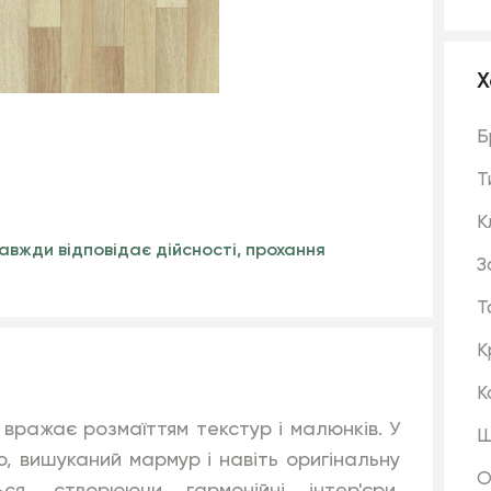
Х
Б
Т
К
авжди відповідає дійсності, прохання
З
Т
К
К
) вражає розмаїттям текстур і малюнків. У
Ш
, вишуканий мармур і навіть оригінальну
О