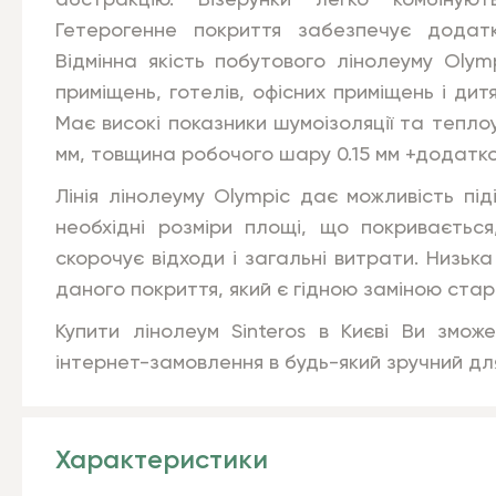
абстракцію. Візерунки легко комбінують
Гетерогенне покриття забезпечує додатко
Відмінна якість побутового лінолеуму
Olym
приміщень, готелів, офісних приміщень і ди
Має високі показники шумоізоляції та тепло
мм, товщина робочого шару 0.15 мм +
додатко
Лінія лінолеуму Olympic дає можливість під
необхідні розміри площі, що покривається
скорочує відходи і загальні витрати. Низька
даного покриття, який є гідною заміною стар
Купити лінолеум Sinteros в Києві Ви змо
інтернет-замовлення в будь-який зручний дл
Характеристики