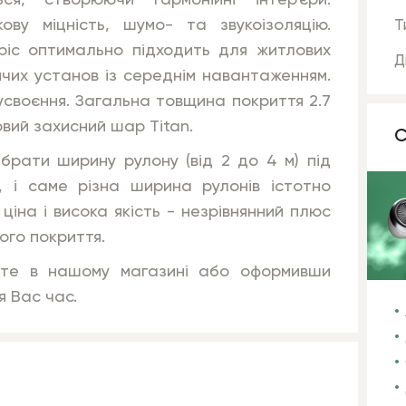
ся, створюючи гармонійні інтер'єри.
ву міцність, шумо- та звукоізоляцію.
Т
pic
оптимально підходить для житлових
Д
тячих установ із середнім навантаженням.
усвоєння. Загальна товщина покриття 2.7
вий захисний шар Titan
.
С
ібрати ширину рулону (від 2 до 4 м) під
, і саме різна ширина рулонів істотно
 ціна і висока якість - незрівнянний плюс
ого покриття.
жете в нашому магазині або оформивши
я Вас час.