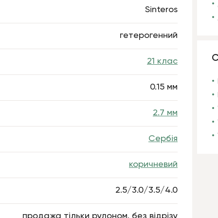
Sinteros
гетерогенний
С
21 клас
0.15 мм
2.7 мм
Сербія
коричневий
2.5/3.0/3.5/4.0
продажа тільки рулоном. без відрізу