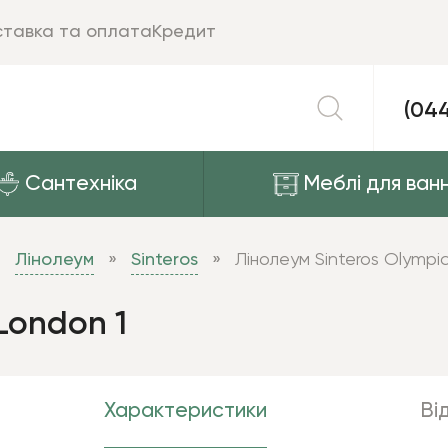
тавка та оплата
Кредит
(04
Сантехніка
Меблі для ванн
Лінолеум
Sinteros
Лінолеум Sinteros Olympi
London 1
Характеристики
Від