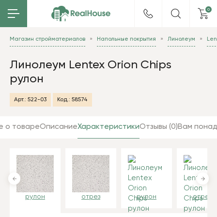
0
Магазин стройматериалов
Напольные покрытия
Линолеум
Len
Линолеум Lentex Orion Chips
рулон
Арт.:
522-03
Код.:
58574
е о товаре
Описание
Характеристики
Отзывы (0)
Вам пона
рулон
отрез
рулон
отрез