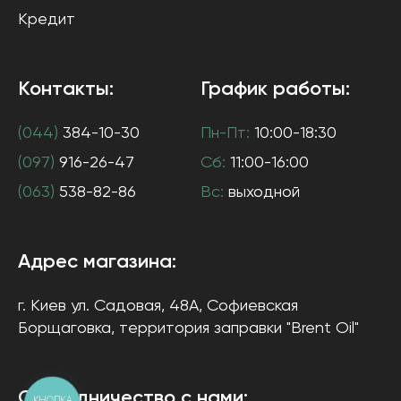
Кредит
Контакты:
График работы:
(044)
384-10-30
Пн-Пт:
10:00-18:30
(097)
916-26-47
Сб:
11:00-16:00
(063)
538-82-86
Вс:
выходной
Адрес магазина:
г. Киев
ул. Садовая, 48А, Софиевская
Борщаговка
, территория заправки "Brent Oil"
Сотрудничество с нами:
КНОПКА