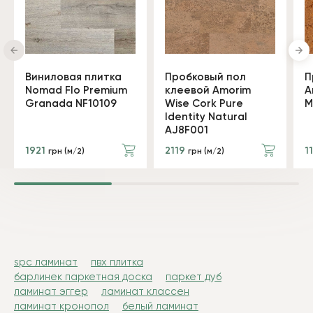
Виниловая плитка
Пробковый пол
П
Nomad Flo Premium
клеевой Amorim
A
Granada NF10109
Wise Cork Pure
M
Identity Natural
AJ8F001
1921
2119
1
грн (м/2)
грн (м/2)
spc ламинат
пвх плитка
барлинек паркетная доска
паркет дуб
ламинат эггер
ламинат классен
ламинат кронопол
белый ламинат