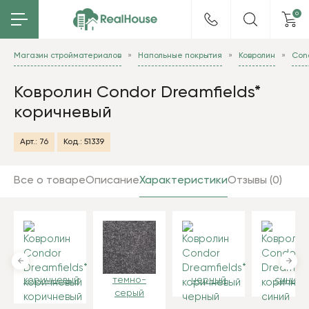
0
Магазин стройматериалов
Напольные покрытия
Ковролин
Con
Ковролин Condor Dreamfields*
коричневый
Арт.:
76
Код.:
51339
Все о товаре
Описание
Характеристики
Отзывы (0)
коричневый
темно-
черный
синий
серый