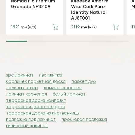
Nomad Flo Premium
клеевой Amorim
A
Granada NF10109
Wise Cork Pure
M
Identity Natural
AJ8F001
1921
2119
1
грн (м/2)
грн (м/2)
spc ламинат
пвх плитка
барлинек паркетная доска
паркет дуб
ламинат эггер
ламинат классен
ламинат кронопол
белый ламинат
террасная доска композит
террасная доска bruggan
террасная доска из лиственницы
подложка под ламинат
пробковая подложка
виниловый ламинат