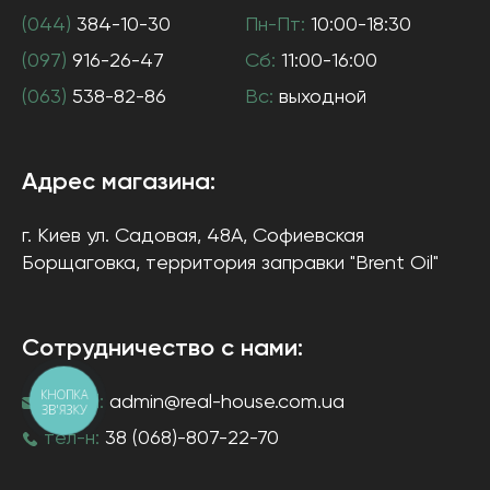
(044)
384-10-30
Пн-Пт:
10:00-18:30
(097)
916-26-47
Сб:
11:00-16:00
(063)
538-82-86
Вс:
выходной
Адрес магазина:
г. Киев
ул. Садовая, 48А, Софиевская
Борщаговка
, территория заправки "Brent Oil"
Сотрудничество с нами:
КНОПКА
e-mail:
admin@real-house.com.ua
ЗВ'ЯЗКУ
тел-н:
38 (068)-807-22-70