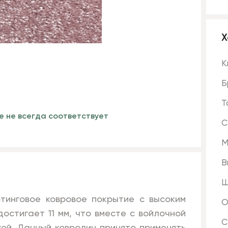
Х
К
Б
Т
е не всегда соответствует
С
М
В
Ш
инговое ковровое покрытие с высоким
О
достигает 11 мм, что вместе с войлочной
С