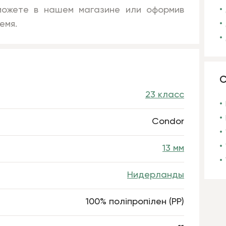
ожете в нашем магазине или оформив
емя.
С
23 класс
Condor
13 мм
Нидерланды
100% поліпропілен (РР)