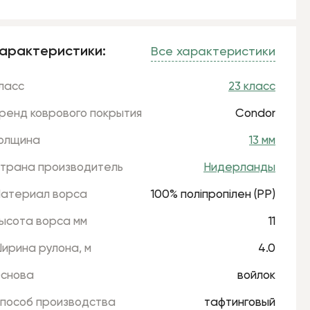
арактеристики:
Все характеристики
ласс
23 класс
ренд коврового покрытия
Condor
олщина
13 мм
трана производитель
Нидерланды
атериал ворса
100% поліпропілен (РР)
ысота ворса мм
11
ирина рулона, м
4.0
снова
войлок
пособ производства
тафтинговый