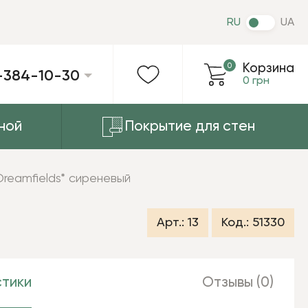
RU
UA
0
Корзина
-384-10-30
0 грн
ной
Покрытие для стен
reamfields* сиреневый
Арт.:
13
Код.:
51330
тики
Отзывы (0)