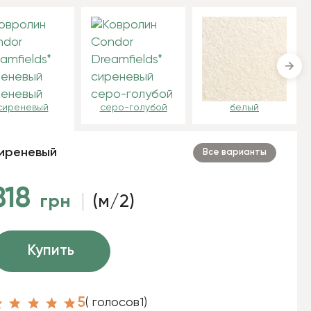
сиреневый
серо-голубой
белый
иреневый
Все варианты
818
грн
(м/2)
Купить
5
( голосов
1
)