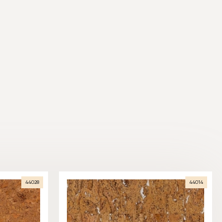
44028
44014