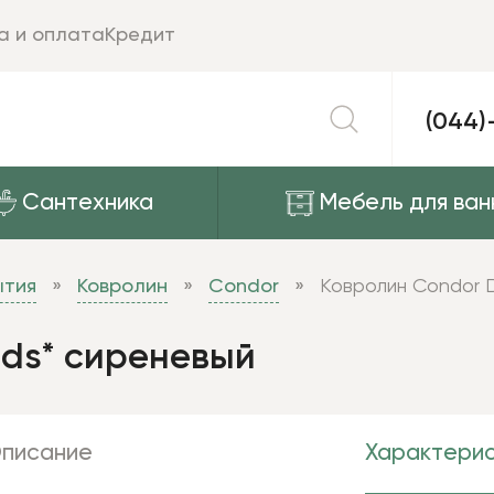
а и оплата
Кредит
(044)
Сантехника
Мебель для ван
ытия
Ковролин
Condor
Ковролин Condor D
lds* сиреневый
писание
Характерис