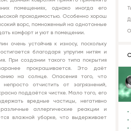
ой. Данный ковролин принято применять
них помещениях, однако иногда его
Т
высокой проходимостью. Особенно хорош
Д
высокий ворс, помноженный на однотонные
О
дать комфорт и уют в помещении.
н очень устойчив к износу, поскольку
остигается благодаря упругим нитям и
С
ия. При создании такого типа покрытия
заранее прокрашивается. Это даёт
ранию на солнце. Опасения того, что
 непросто отчистить от загрязнений,
расно поддаётся чистке. Мало того, его
удержать вредные частицы, негативно
различные аллергические реакции и
тся влажной уборке, что выдерживает