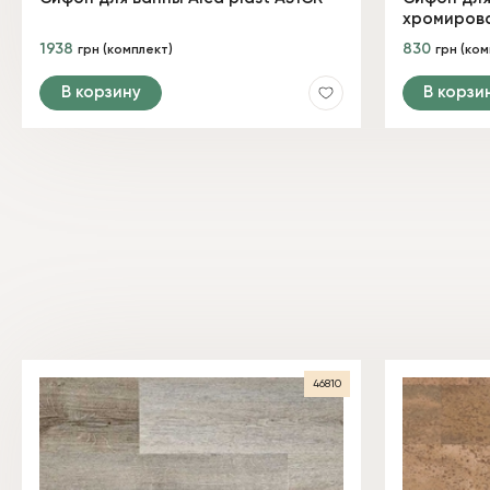
хромирова
1938
830
грн (комплект)
грн (ком
В корзину
В корзи
46810