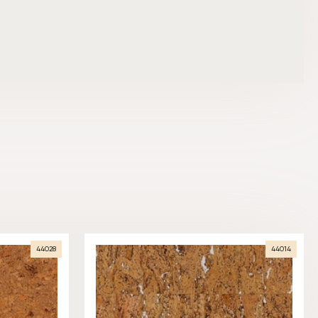
44028
44014