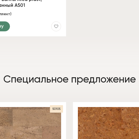
нный A501
плект)
ну
Специальное предложение
50105