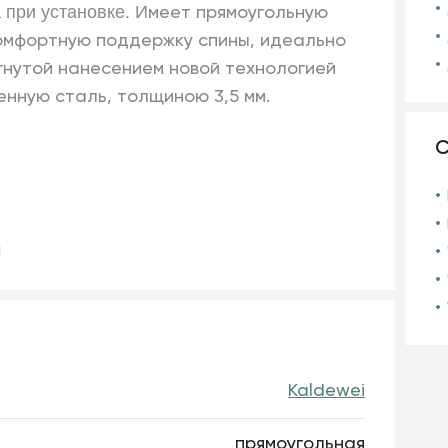
 при установке. И
меет прямоугольную
комфортную поддержку спины, идеально
гнутой нанесением новой технологией
нную сталь, толщиною 3,5 мм.
С
м
Kaldewei
прямоугольная