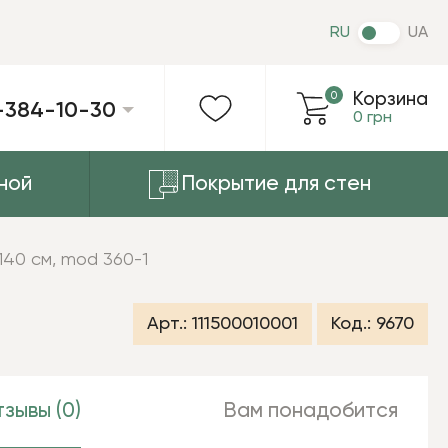
RU
UA
0
Корзина
-384-10-30
0 грн
ной
Покрытие для стен
 140 см, mod 360-1
Арт.:
111500010001
Код.:
9670
зывы (0)
Вам понадобится