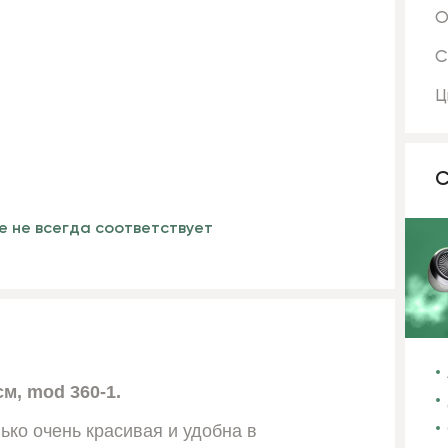
О
С
Ц
С
е не всегда соответствует
см, mod 360-1.
лько очень красивая и удобна в