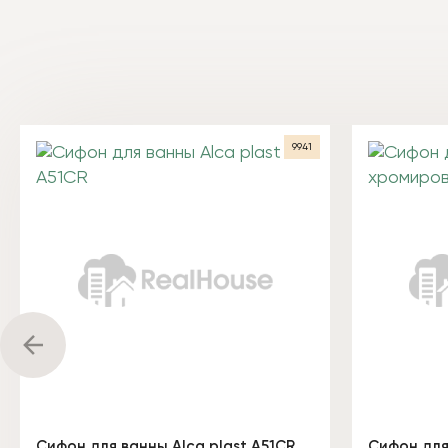
9941
Сифон для ванны Alca plast A51CR
Сифон для 