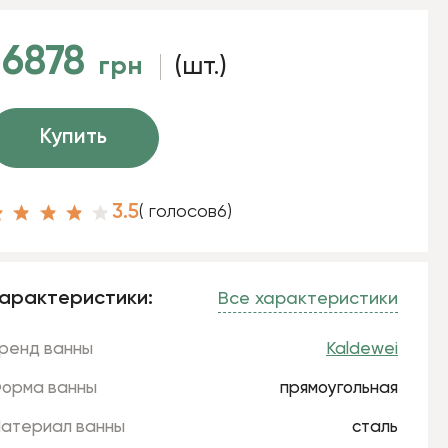
16878
грн
(шт.)
Купить
3.5
( голосов
6
)
арактеристики:
Все характеристики
ренд ванны
Kaldewei
орма ванны
прямоугольная
атериал ванны
сталь