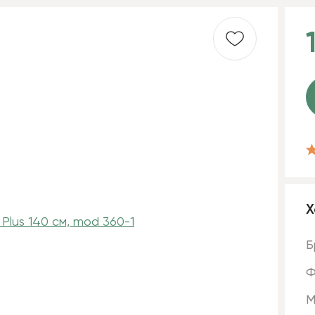
Х
Б
Ф
М