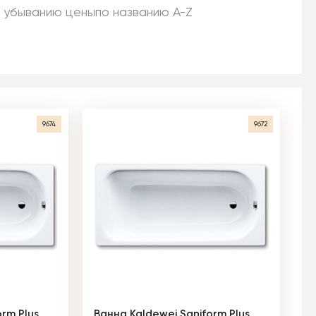
 убыванию цены
по названию A-Z
9674
9672
rm Plus
Ванна Kaldewei Saniform Plus