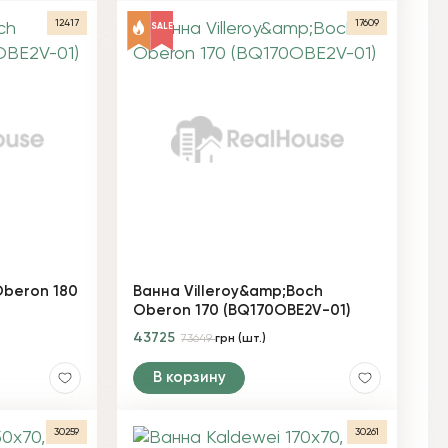
12417
17609
SALE
Oberon 180
Ванна Villeroy&amp;Boch
Oberon 170 (BQ170OBE2V-01)
43725
73649
грн (шт.)
В корзину
30259
30261