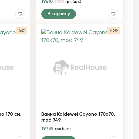
19610
31800
грн (шт.)
В корзину
9667
14079
o 170 см,
Ванна Kaldewei Cayono 170х70,
mod 749
19739
грн (шт.)