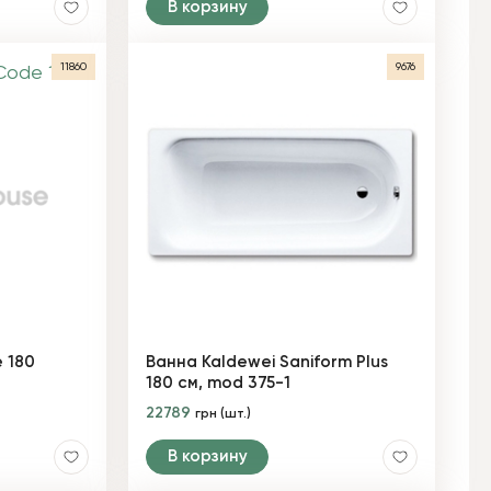
В корзину
11860
9676
 180
Ванна Kaldewei Saniform Plus
180 см, mod 375-1
22789
грн (шт.)
В корзину