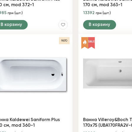
0 см, mod 372-1
170 см, mod 363-1
985
13392
грн (шт.)
грн (шт.)
В корзину
В корзину
9670
SALE
нна Kaldewei Saniform Plus
Ванна Villeroy&Boch T
0 см, mod 360-1
170х75 (UBA170FRA2V-0