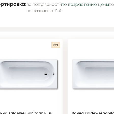
ртировка:
по популярности
по возрастанию цены
по
по названию Z-A
9673
нна Kaldewei Saniform Plus
Ванна Kaldewei Sanifo