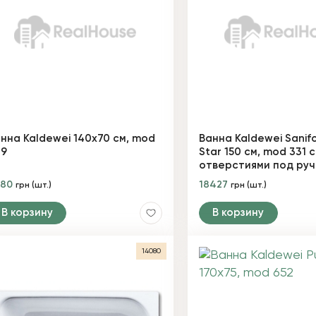
нна Kaldewei 140х70 см, mod
Ванна Kaldewei Sanifo
09
Star 150 см, mod 331 с
отверстиями под руч
480
18427
грн (шт.)
грн (шт.)
В корзину
В корзину
14080