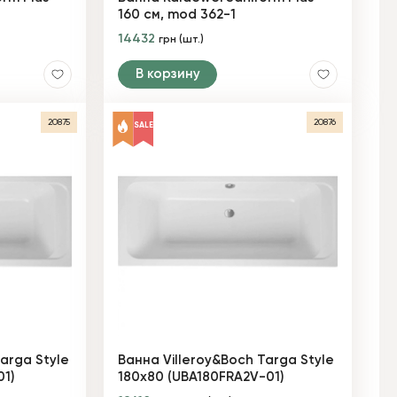
160 см, mod 362-1
14432
грн (шт.)
В корзину
20875
20876
SALE
arga Style
Ванна Villeroy&Boch Targa Style
1)
180х80 (UBA180FRA2V-01)