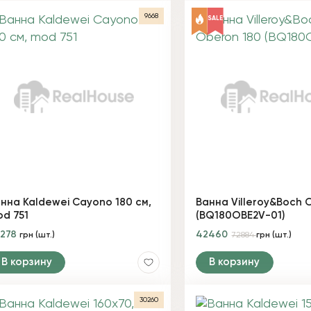
9668
SALE
нна Kaldewei Cayono 180 см,
Ванна Villeroy&Boch 
d 751
(BQ180OBE2V-01)
4278
42460
грн (шт.)
72884
грн (шт.)
В корзину
В корзину
30260