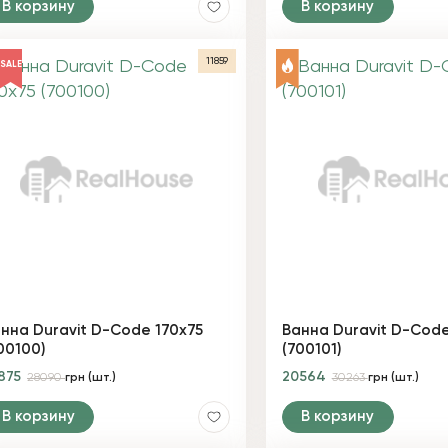
В корзину
В корзину
11859
SALE
нна Duravit D-Code 170х75
Ванна Duravit D-Code
00100)
(700101)
875
20564
28090
грн (шт.)
30263
грн (шт.)
В корзину
В корзину