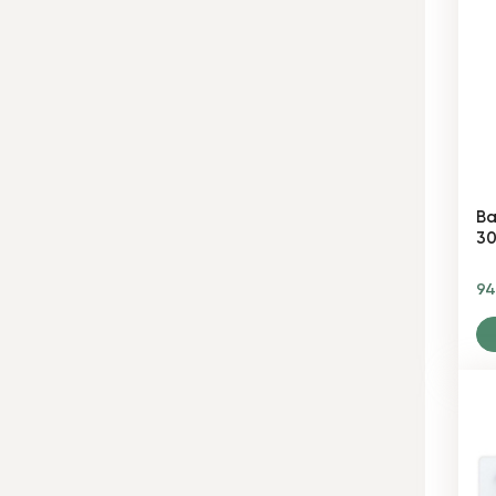
Ва
3
9