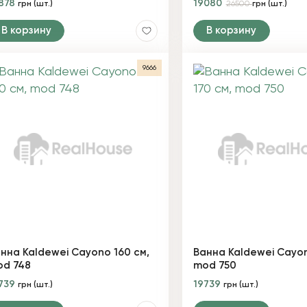
878
19080
грн (шт.)
26500
грн (шт.)
В корзину
В корзину
9666
нна Kaldewei Cayono 160 см,
Ванна Kaldewei Cayon
d 748
mod 750
739
19739
грн (шт.)
грн (шт.)