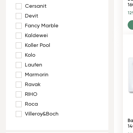
16
Cersanit
12
Devit
Fancy Marble
Kaldewei
Koller Pool
Kolo
Laufen
Marmorin
Ravak
RIHO
Roca
Villeroy&Boch
Ва
14