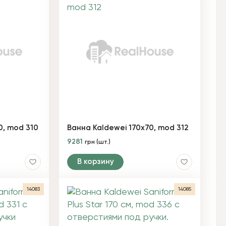
0, mod 310
Ванна Kaldewei 170х70, mod 312
9281
грн (шт.)
В корзину
14083
14085