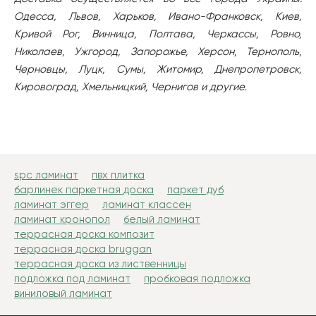
Одесса, Львов, Харьков, Ивано-Франковск, Киев,
Кривой Рог, Винница, Полтава, Черкассы, Ровно,
Николаев, Ужгород, Запорожье, Херсон, Тернополь,
Черновцы, Луцк, Сумы, Житомир, Днепропетровск,
Кировоград, Хмельницкий, Чернигов и другие.
spc ламинат
пвх плитка
барлинек паркетная доска
паркет дуб
ламинат эггер
ламинат классен
ламинат кронопол
белый ламинат
террасная доска композит
террасная доска bruggan
террасная доска из лиственницы
подложка под ламинат
пробковая подложка
виниловый ламинат