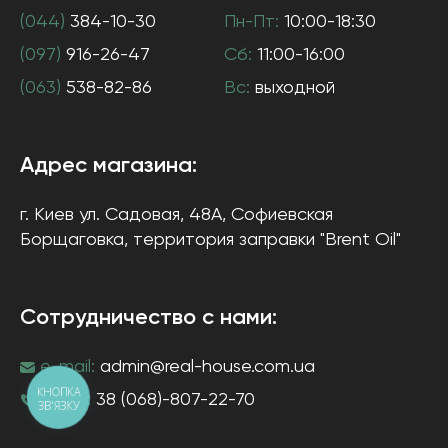
(044)
384-10-30
Пн-Пт:
10:00-18:30
(097)
916-26-47
Сб:
11:00-16:00
(063)
538-82-86
Вс:
выходной
Адрес магазина:
г. Киев
ул. Садовая, 48А, Софиевская
Борщаговка
, территория заправки "Brent Oil"
Сотрудничество с нами:
e-mail:
admin@real-house.com.ua
КНОПКА
тел-н:
38 (068)-807-22-70
ЗВ'ЯЗКУ