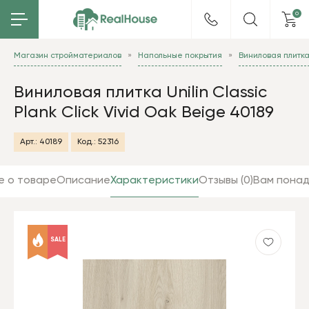
0
Магазин стройматериалов
Напольные покрытия
Виниловая плитк
Виниловая плитка Unilin Classic
Plank Click Vivid Oak Beige 40189
Арт.:
40189
Код.:
52316
е о товаре
Описание
Характеристики
Отзывы (0)
Вам пона
SALE