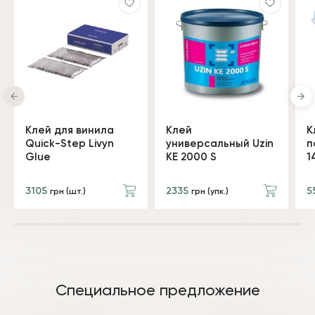
Клей для винила
Клей
К
Quick-Step Livyn
универсальный Uzin
п
Glue
KE 2000 S
1
3105
2335
5
грн (шт.)
грн (упк.)
Специальное предложение