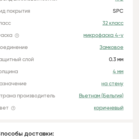
ид покрытия
SPC
ласс
32 класс
аска
микрофаска 4-v
оединение
Замковое
ащитный слой
0.3 мм
олщина
4 мм
азначение
на стену
трана производитель
Вьетнам (Бельгия)
вет
коричневый
пособы доставки: