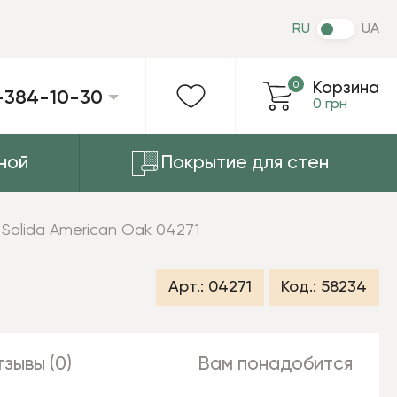
RU
UA
0
Корзина
-384-10-30
0 грн
ной
Покрытие для стен
 Solida American Oak 04271
Арт.:
04271
Код.:
58234
зывы (0)
Вам понадобится