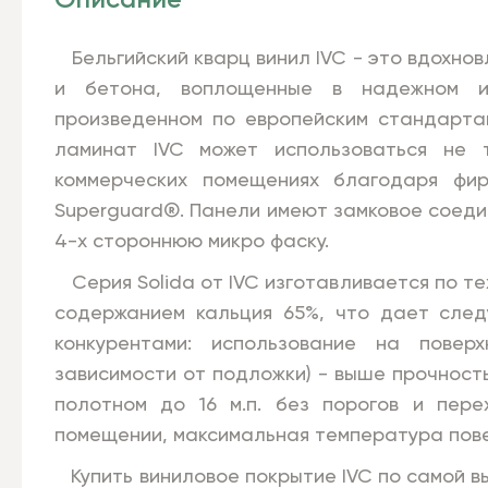
Описание
Бельгийский кварц винил IVC - это вдохнов
и бетона, воплощенные в надежном и
произведенном по европейским стандартам
ламинат IVC может использоваться не 
коммерческих помещениях благодаря фи
Superguard®. Панели имеют замковое соедине
4-х стороннюю микро фаску.
Серия Solida от IVC изготавливается по тех
содержанием кальция 65%, что дает сле
конкурентами: использование на пове
зависимости от подложки) - выше прочност
полотном до 16 м.п. без порогов и пер
помещении, максимальная температура пове
Купить виниловое покрытие IVC по самой в