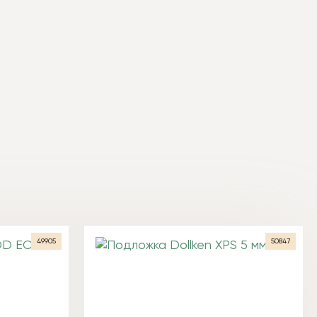
49905
50847