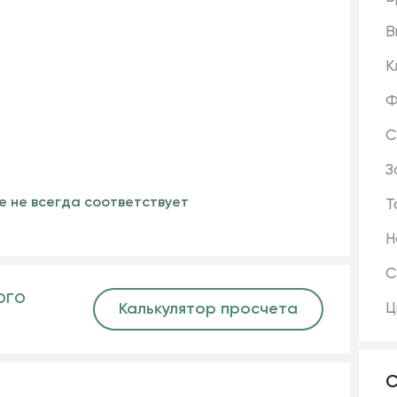
В
К
Ф
С
З
е не всегда соответствует
Т
Н
С
ого
Калькулятор просчета
Ц
С