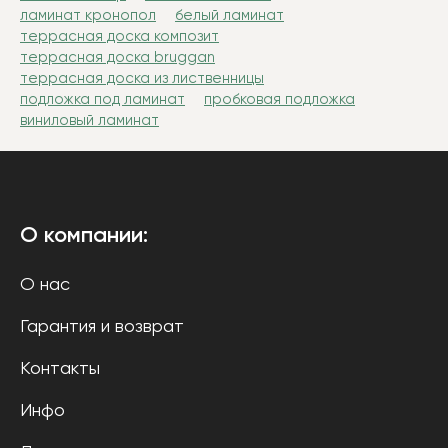
ламинат кронопол
белый ламинат
террасная доска композит
террасная доска bruggan
террасная доска из лиственницы
подложка под ламинат
пробковая подложка
виниловый ламинат
О компании:
О нас
Гарантия и возврат
Контакты
Инфо