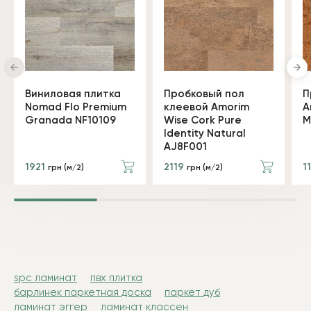
Виниловая плитка
Пробковый пол
П
Nomad Flo Premium
клеевой Amorim
A
Granada NF10109
Wise Cork Pure
M
Identity Natural
AJ8F001
1921
2119
1
грн (м/2)
грн (м/2)
spc ламинат
пвх плитка
барлинек паркетная доска
паркет дуб
ламинат эггер
ламинат классен