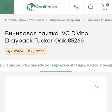
0
Магазин стройматериалов
Напольные покрытия
Виниловая плитк
Виниловая плитка IVC Divino
Drayback Tucker Oak 85266
Арт.:
85266
Код.:
58288
е о товаре
Описание
Характеристики
Отзывы (0)
Вам пона