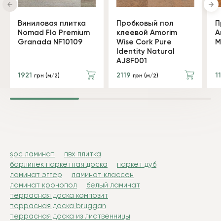
Виниловая плитка
Пробковый пол
П
Nomad Flo Premium
клеевой Amorim
A
Granada NF10109
Wise Cork Pure
M
Identity Natural
AJ8F001
1921
2119
1
грн (м/2)
грн (м/2)
spc ламинат
пвх плитка
барлинек паркетная доска
паркет дуб
ламинат эггер
ламинат классен
ламинат кронопол
белый ламинат
террасная доска композит
террасная доска bruggan
террасная доска из лиственницы