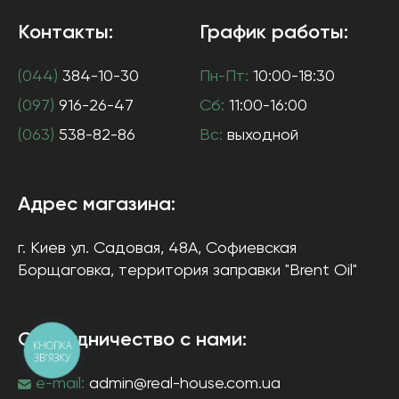
Контакты:
График работы:
(044)
384-10-30
Пн-Пт:
10:00-18:30
(097)
916-26-47
Сб:
11:00-16:00
(063)
538-82-86
Вс:
выходной
Адрес магазина:
г. Киев
ул. Садовая, 48А, Софиевская
Борщаговка
, территория заправки "Brent Oil"
Сотрудничество с нами:
КНОПКА
ЗВ'ЯЗКУ
e-mail:
admin@real-house.com.ua