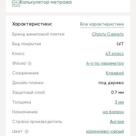
Калькулятор метража
Характеристики:
Все характеристики
Бренд виниловой плитки
Christy Carpets
Вид покрытия
LVT
Класс
43 класс
Фаска
4-v по периметру
Соединение
Клеевой
Дизайн планки
под дерево
Защитный слой
0.7 мм
Толщина
3 мм
Назначение
на балкон
Страна производитель
Англия
Цвет
коричнево-серый