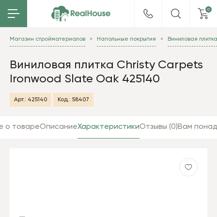
0
Магазин стройматериалов
Напольные покрытия
Виниловая плитк
Виниловая плитка Christy Carpets
Ironwood Slate Oak 425140
Арт.:
425140
Код.:
58407
е о товаре
Описание
Характеристики
Отзывы (0)
Вам пона